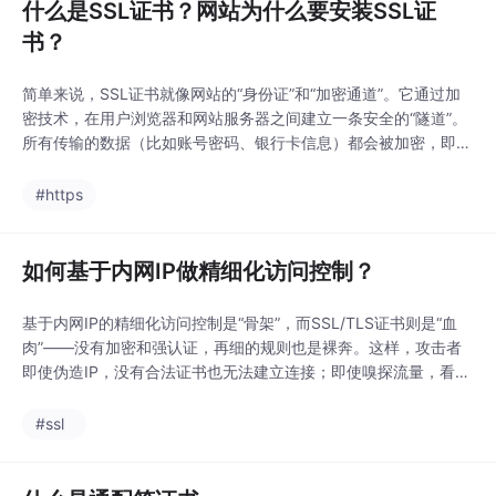
什么是SSL证书？网站为什么要安装SSL证
书？
简单来说，SSL证书就像网站的“身份证”和“加密通道”。它通过加
密技术，在用户浏览器和网站服务器之间建立一条安全的“隧道”。
所有传输的数据（比如账号密码、银行卡信息）都会被加密，即使
中途被截获，也无法被读取。有SSL证书：显示🔒小锁标志，网址
以https://开头无SSL证书：显示“不安全”警告，网址以http://开头
#https
安装SSL证书早已不是“要不要做”的问题，而是“必须做且马上做”
的基础配置。
如何基于内网IP做精细化访问控制？
基于内网IP的精细化访问控制是“骨架”，而SSL/TLS证书则是“血
肉”——没有加密和强认证，再细的规则也是裸奔。这样，攻击者
即使伪造IP，没有合法证书也无法建立连接；即使嗅探流量，看到
的也是加密乱码。这一旧观念早已过时。横向移动、内部越权、恶
意软件扩散……大量安全事件始于内网。——例如支持内网IP地址
#ssl
的证书（部分CA提供）、或为内网域名申请通配符/普通证书。：
对所有内网敏感服务启用HTTPS，并