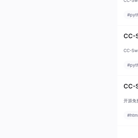
CC-S
#pyt
CC-
CC-S
#pyt
CC-
开源免费
#htm