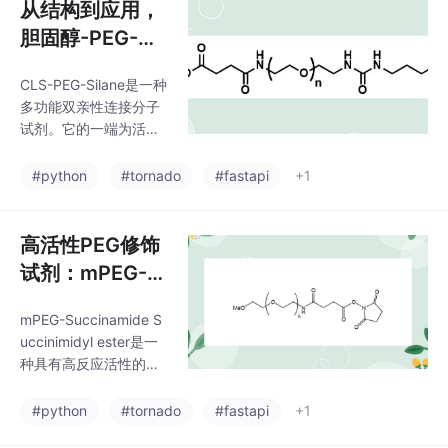
从结构到应用，
胆固醇-PEG-三
乙氧基硅烷，CL
CLS-PEG-Silane是一种
S-PEG-Silane
多功能双亲性连接分子
试剂的关键价值
试剂。它的一端为活性
NHS酯（琥珀酰亚胺
酯，CLS），另一端为
#python
#tornado
#fastapi
+1
硅烷基团，中间通过灵
活的聚乙二醇（PEG）
链连接。
高活性PEG修饰
试剂：mPEG-S
AS，，mPEG-S
mPEG-Succinamide S
uccinamide Su
uccinimidyl ester是一
ccinimidyl este
种具有高反应活性的聚
r的应用与优势
乙二醇（PEG）修饰试
剂。
#python
#tornado
#fastapi
+1