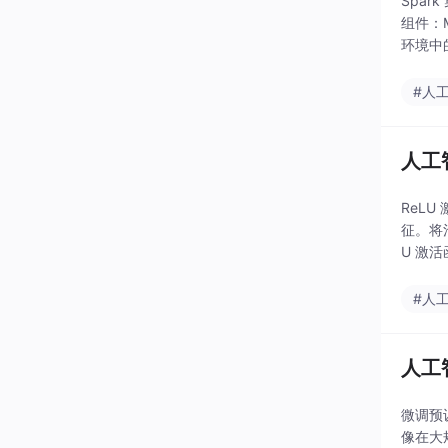
Spa
组件：M
环境中的
理
#人
人工
ReLU
征。将池
U 激
的
#人
人工
微调预
像在大