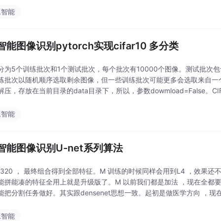
工智能
能图像识别pytorch实现cifar10 多分类
分为5个训练批次和1个测试批次，每个批次有10000个图像。测试批次包
练批次以随机顺序选取剩余图像，但一些训练批次可能更多会选取来自一
压，存放在当前目录的data目录下，所以，参数dowmload=False。CIF
成，每个类有6000
工智能
智能图像识别U-net系列算法
4 =320 ， 最终组合得到全部特征。M 训练的时候同样会用到L4 ，效
能拼能凑的特征全用上就是升级版了。M 以前我们都是加法 ，现在全都要。
能把分割任务做好。其实跟densenet思想一致。起初是做医学方向 ，现
， 轮廓之类的）简单但
工智能