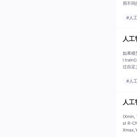
用不同
手动提
#人
人工
如果模型中
l.tr
过自定义
#人
人工
(Xmi
st R
Xmax