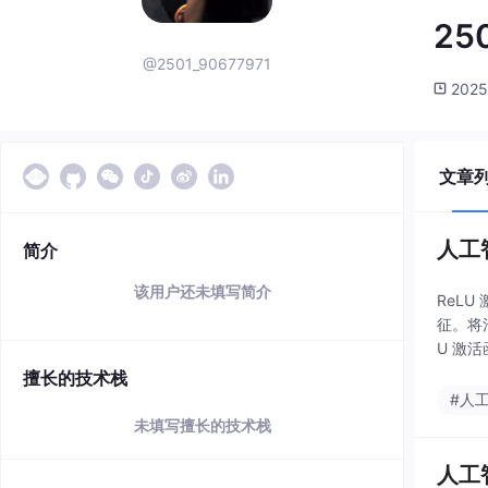
25
@2501_90677971
2025
文章
人工
简介
该用户还未填写简介
ReLU
征。将池
U 激
的
擅长的技术栈
#人
未填写擅长的技术栈
人工