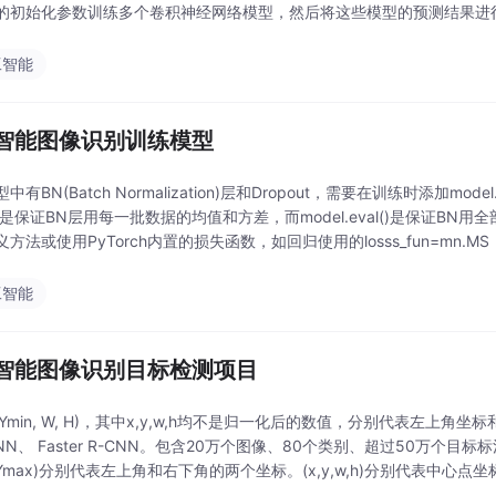
的初始化参数训练多个卷积神经网络模型，然后将这些模型的预测结果进
取图像的特征，像尺度不变特征变换（SIFT）、方向梯度直方
工智能
智能图像识别训练模型
有BN(Batch Normalization)层和Dropout，需要在训练时添加model.t
ain()是保证BN层用每一批数据的均值和方差，而model.eval()是保
方法或使用PyTorch内置的损失函数，如回归使用的losss_fun=mn.MS
工智能
智能图像识别目标检测项目
n, Ymin, W, H)，其中x,y,w,h均不是归一化后的数值，分别代表左上角坐
-CNN、 Faster R-CNN。包含20万个图像、80个类别、超过50万个目标标
,Ymax)分别代表左上角和右下角的两个坐标。(x,y,w,h)分别代表中心点