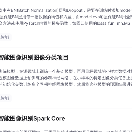
有BN(Batch Normalization)层和Dropout，需要在训练时添加model.t
ain()是保证BN层用每一批数据的均值和方差，而model.eval()是保
方法或使用PyTorch内置的损失函数，如回归使用的losss_fun=mn.MS
工智能
智能图像识别图像分类项目
训练模型：在源领域上训练一个基础模型，再用目标领域的小样本数据对
规模图像数据上预训练的卷积神经网络，在小样本的特定图像分类任务上
的初始化参数训练多个卷积神经网络模型，然后将这些模型的预测结果进
取图像的特征，像尺度不变特征变换（SIFT）、方向梯度直方
工智能
能图像识别Spark Core