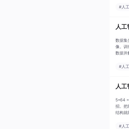
#人
人工智
数据集
像。训
数据并解
图像组
#人
人工
5*6
招。把
结构就
X2 
#人