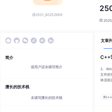
25
@2501_90252669
2025
文章
C+
简介
该用户还未填写简介
3、W
文件的
体流程
（很烦
擅长的技术栈
挂号、
#c+
未填写擅长的技术栈