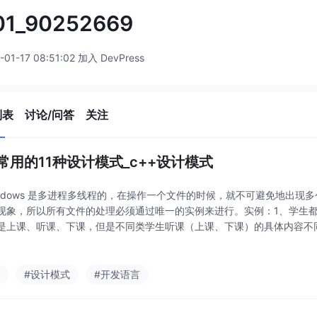
01_90252669
-01-17 08:51:02 加入 DevPress
列表
讨论/问答
关注
+常用的11种设计模式_c++设计模式
indows 是多进程多线程的，在操作一个文件的时候，就不可避免地出现
现象，所以所有文件的处理必须通过唯一的实例来进行。实例：1、学生
是上课、听课、下课，但是不同类学生听课（上课、下课）的具体内容不
很复杂，过程多）VS到餐厅做大餐（接待员一键式安排，自己等着就好）
门诊、划
+
#设计模式
#开发语言