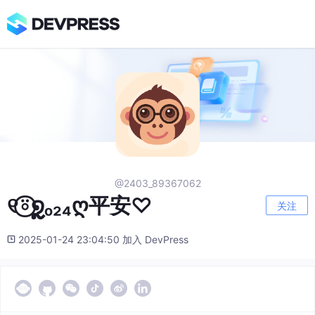
@2403_89367062
୧⍤⃝໑ຼₒ₂₄ღ平安♡
关注
2025-01-24 23:04:50 加入 DevPress