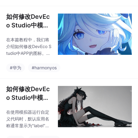
简单易学，只需5分钟
就能掌握。
如何修改DevEc
o Studio中模拟
器上APP的图标
在本篇教程中，我们将
介绍如何修改DevEco S
tudio中APP的图标。与
之前讲解的修改APP名
称类似，这个操作同样
#华为
#harmonyos
简单易学，只需5分钟
就能掌握。
如何修改DevEc
o Studio中模拟
器APP的名称
在使用模拟器运行自定
义代码时，默认应用名
称通常显示为"label"，
这会导致新运行的应用