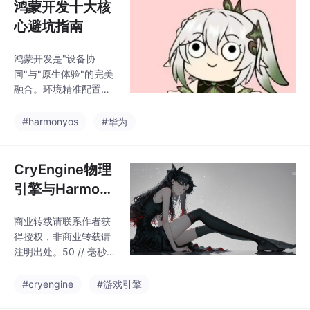
鸿蒙开发十大核
心避坑指南
鸿蒙开发是"设备协
同"与"原生体验"的完美
融合。环境精准配置架
构模型选型ArkTS深度
掌握跨设备资源管理状
#harmonyos
#华为
态机合理设计线程优化
实践安全机制加固分层
测试覆盖CI/CD自动化
CryEngine物理
发布规范遵循最后赠送
引擎与Harmony
避坑锦囊：遇到0x104
OS 5传感器数据
错误码时，90%的情况
商业转载请联系作者获
融合开发
是权限未声明；UI渲染
得授权，非商业转载请
异常优先检查@State注
注明出处。50 // 毫秒持
解缺失。准备好迎接万
续时间。0.3f,// 低光照
物互联的开发新时代
更滑。0.8f,// 高光照更
#cryengine
#游戏引擎
吧！
涩。// 根据光线传感器