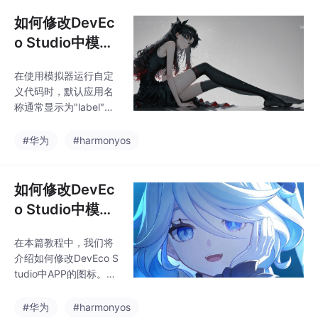
调整材质摩擦系数。//
根据运动传感器数据调
如何修改DevEc
整灵敏度。// 将物理数
o Studio中模拟
据转换为NPU张量。//
器APP的名称
转换为物理引擎的力/扭
在使用模拟器运行自定
矩。// 获取处理后的传
义代码时，默认应用名
感器数据。// 根据AR平
称通常显示为"label"，
面更新碰撞体。// 1. 获
这会导致新运行的应用
取AR环境数据。// 3. 同
覆盖前一个。为解决此
#华为
#harmonyos
步光照物理特性。// 注
问题，我们需要修改应
用名称。
如何修改DevEc
o Studio中模拟
器上APP的图标
在本篇教程中，我们将
介绍如何修改DevEco S
tudio中APP的图标。与
之前讲解的修改APP名
称类似，这个操作同样
#华为
#harmonyos