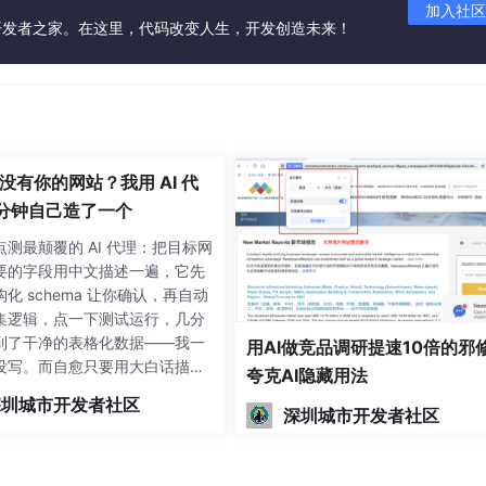
加入社区
开发者之家。在这里，代码改变人生，开发创造未来！
没有你的网站？我用 AI 代
0 分钟自己造了一个
测最颠覆的 AI 代理：把目标网
要的字段用中文描述一遍，它先
化 schema 让你确认，再自动
集逻辑，点一下测试运行，几分
到了干净的表格化数据——我一
用AI做竞品调研提速10倍的邪
没写。而自愈只要用大白话描
夸克AI隐藏用法
里采不到了"，它就自动分析、重
深圳城市开发者社区
响代码，数分钟修复并一键发
深圳城市开发者社区
限你用哪种方式建的爬虫。最后
 CLI 命令行直接跑通了同一个
把结果导出成 JSON——说明它