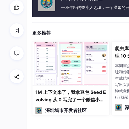
一座年轻的奋斗人之城，一个温馨的
更多推荐
爬虫库
理 1
本期重点
址和你
生成结构
写出采
钟就拿
1M 上下文来了，我拿豆包 Seed E
行代码
volving 从 0 写完了一个微信小程
述"哪
序
深圳城市开发者社区
写受影
布，不
我们还用
爬虫，