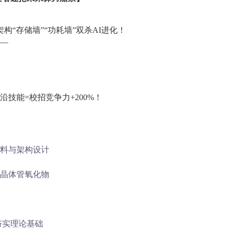
架构“存储墙”“功耗墙”双杀AI进化！
—
沿技能
=校招竞争力+200%！
料与架构设计
晶体管氧化物
夯实理论基础