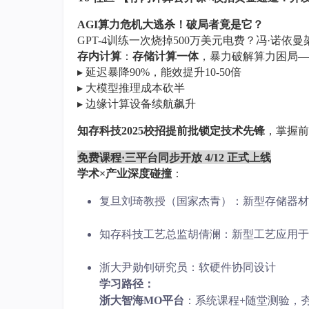
AGI算力危机大逃杀！破局者竟是它？
GPT-4训练一次烧掉500万美元电费？冯·诺依曼
存内计算
：
存储计算一体
，暴力破解算力困局
—
▸ 延迟暴降90%，能效提升10-50倍
▸ 大模型推理成本砍半
▸ 边缘计算设备续航飙升
知存科技
2025校招提前批锁定技术先锋
，掌握前
免费课程
·三平台同步开放
4/12 正式上线
学术
×产业深度碰撞
：
复旦刘琦教授（国家杰青）：新型存储器材
知存科技工艺总监胡倩澜：新型工艺应用于
浙大尹勋钊研究员：软硬件协同设计
学习路径：
浙大智海
MO平台
：系统课程
+随堂测验，