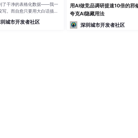
到了干净的表格化数据——我一
用AI做竞品调研提速10倍的邪
没写。而自愈只要用大白话描
夸克AI隐藏用法
里采不到了"，它就自动分析、重
深圳城市开发者社区
响代码，数分钟修复并一键发
深圳城市开发者社区
限你用哪种方式建的爬虫。最后
 CLI 命令行直接跑通了同一个
把结果导出成 JSON——说明它