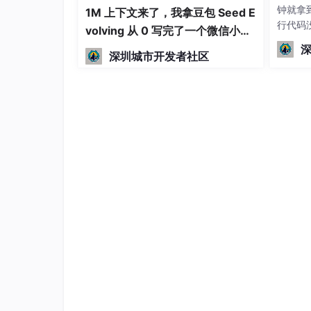
钟就拿
1M 上下文来了，我拿豆包 Seed E
行代码
volving 从 0 写完了一个微信小程
述"哪
序
深圳城市开发者社区
写受影
布，不
我们还用
爬虫，
既能