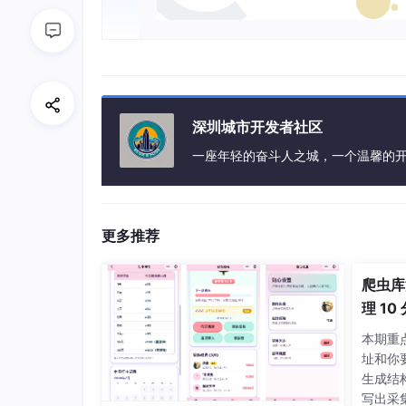
深圳城市开发者社区
一座年轻的奋斗人之城，一个温馨的
更多推荐
爬虫库
理 1
本期重点
址和你
生成结构
写出采