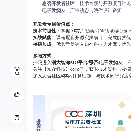
思否开发者社区
：技术答疑与开源项目讨论
电子发烧友
：产业动态与硬件设计资源
开发者专属价值点
：
技术前瞻性
：掌握
AI芯片/边缘计算领域核心技
实战赋能
：课程配套
开源实操项目
，完成能效优
校招加成
：优秀学员纳入知存科技人才库，优先
参与方式
：
扫码进入
浙大智海
MO平台/思否/电子发烧友
，
关注【知存科技】公众号，获取技术资料与校招
34
加入思否社区
#存内计算话题，与技术同行深度
推荐内容