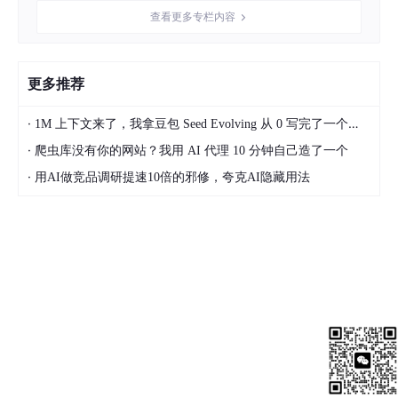
她提到元服务是HarmonyOS提供的一种新型服务形态，类似于小
查看更多专栏内容
程序，但使用与开发应用相同的ArkTs框架，无需额外学习。同时
它具备服务直达、跨设备运行、轻量级等特性，能简化应用开发并
提升用户体验。在最后，她详细介绍了元服务的开发流程并强调了
鸿蒙元服务在构建健康生态系统和推动技术创新中的重要作用。
更多推荐
·
1M 上下文来了，我拿豆包 Seed Evolving 从 0 写完了一个微信小程序
专家分享-
鸿蒙云端一体化：构建未来智能生态的关键技术
·
爬虫库没有你的网站？我用 AI 代理 10 分钟自己造了一个
·
用AI做竞品调研提速10倍的邪修，夸克AI隐藏用法