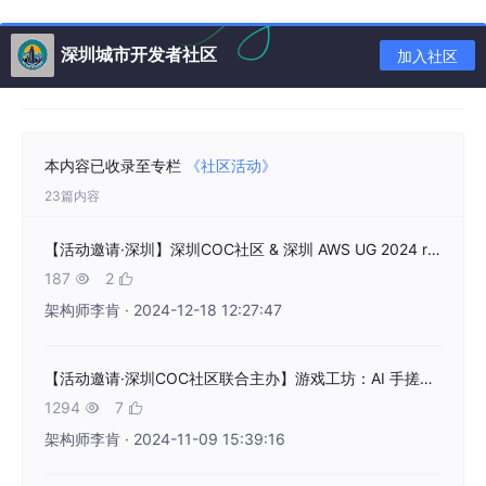
专家分享-
鸿蒙开发:深入理解鸿蒙元服务
深圳城市开发者社区
加入社区
本内容已收录至专栏
《社区活动》
23篇内容
【活动邀请·深圳】深圳COC社区 & 深圳 AWS UG 2024 re:Invent re:Cap
187
2


架构师李肯 · 2024-12-18 12:27:47
紧接着，我们邀请到了
前端H5开发贡献者，HarmonyOS开发者
【活动邀请·深圳COC社区联合主办】游戏工坊：AI 手搓游戏挑战
高级认证，杨舒婷老师
，为我们带来《
鸿蒙开发:深入理解鸿蒙元
1294
7


服务
》的主题分享
架构师李肯 · 2024-11-09 15:39:16