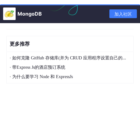
指示:
MongoDB
加入社区
使用该应用时,请确保您的位置服务已开启。
用户可以阅读其他用户丢弃的消息,只要他们在消息范围内(5
0m)。
更多推荐
用户可以在地图上看到半径2公里以内的消息。
·
如何克隆 GitHub 存储库(并为 CRUD 应用程序设置自己的数据库)
当有 10 人阅读时,一滴即过期。
·
带Express Js的酒店预订系统
在任何给定的点上,一个用户只能有 10 个活跃的 drop。要创
·
为什么要学习 Node 和 ExpressJs
建新的drop,他们要么删除现有的drop,要么等待它们过期。
狩猎愉快! :)
🌏 实时链接:https://devdevgo.site⚠️ 使用手机应用程序以获得最
佳体验!
截图