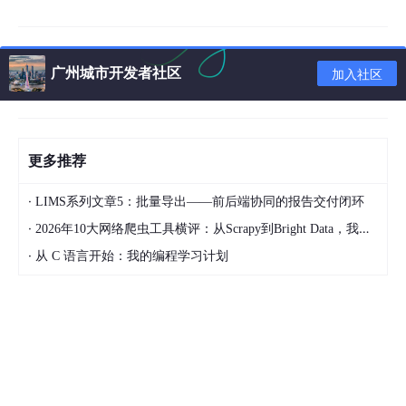
3. 联系方式
七、赛事相关方信息
广州城市开发者社区
加入社区
立即报名
更多推荐
一、你的“小技能”，或许是AI时代的“爆款App”
你是否有过这样的经历：
·
LIMS系列文章5：批量导出——前后端协同的报告交付闭环
·
2026年10大网络爬虫工具横评：从Scrapy到Bright Data，我为什么最终选择了“不写代码”？
熬半宿写的自动读财报小脚本，帮自己省下半天啃PD
F的时间，用完就丢进文件夹吃灰；
·
从 C 语言开始：我的编程学习计划
捣鼓出的自动整理评论小工具，身边同事都说好，却
没机会让更多人看见；
脑洞大开做的“老板画饼模拟器”，想帮打工人提前演
练应对话术，只敢在小群偷偷分享。
在AI飞速发展的今天，我们常说“Agent改变世界”，但你可能没意