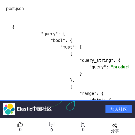
post.json
{

            "query": {

                "bool": {

                    "must": [

                        {

                            "query_string": {

                                "query": 
"product:D
                            }

                        },

                        {

                            "range": {

                                "date": {

                                    "gt": 
"2018-04-
Elastic中国社区
加入社区
"lte"
: 
"2018-06
                                },

                                "price": {

0
0
0
分享
                                    "gt": 
0
,
