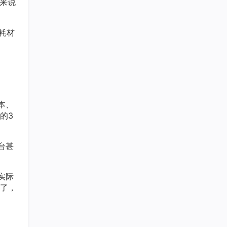
产来说
耗材
本、
的3
台甚
实际
了，