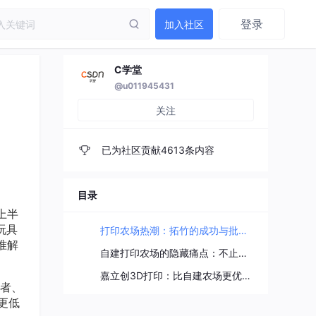
登录
加入社区
C学堂
@u011945431
关注
已为社区贡献4613条内容
目录
上半
玩具
打印农场热潮：拓竹的成功与批量生产的误区
准解
自建打印农场的隐藏痛点：不止是成本问题
嘉立创3D打印：比自建农场更优的批量生产解决方案
者、
更低