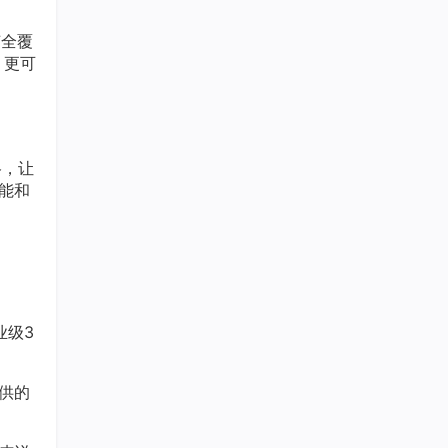
艺全覆
、更可
格，让
性能和
业级3
供的