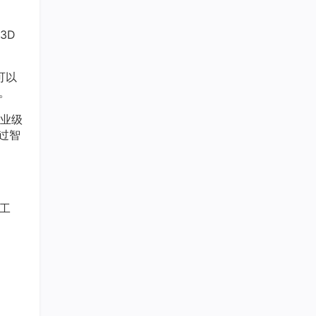
3D
可以
。
业级
过智
工