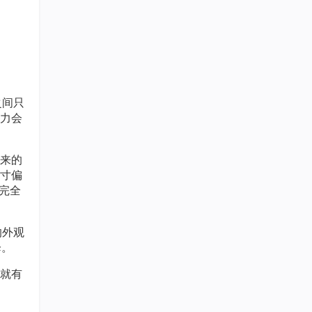
之间只
合力会
来的
寸偏
是完全
的外观
降。
，就有