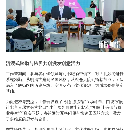
沉浸式踏勘与跨界共创激发创意活力
工作营期间，参与者在镇领导与村书记的带领下，对古北妙街进行
系统踏勘。从明清古建到民国风格，从粮仓大院到街巷节点，团队
深入了解街区的历史脉络、空间状态与文化资源，为后续创作奠定
基础。
为促进跨界交流，工作营设置了“创意漂流瓶”互动环节。围绕“如何
让北京人愿意来古北口”“小门脸如何做出记忆点”“如何让信仰与商
业共生”等真实问题，各组通过互换问题与快速回应的方式，激发
了多维度的思考与合作。
在导师指导下，各团队围绕街区活化、文化体验升级、青年友好场