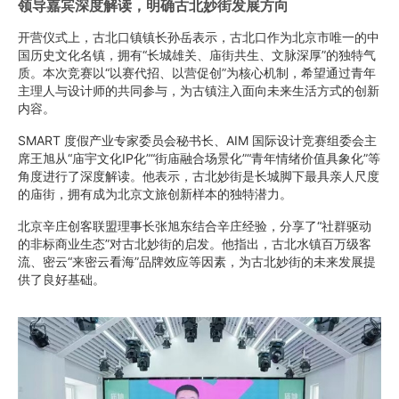
领导嘉宾深度解读，明确古北妙街发展方向
开营仪式上，古北口镇镇长孙岳表示，古北口作为北京市唯一的中
国历史文化名镇，拥有“长城雄关、庙街共生、文脉深厚”的独特气
质。本次竞赛以“以赛代招、以营促创”为核心机制，希望通过青年
主理人与设计师的共同参与，为古镇注入面向未来生活方式的创新
内容。
SMART 度假产业专家委员会秘书长、AIM 国际设计竞赛组委会主
席王旭从“庙宇文化IP化”“街庙融合场景化”“青年情绪价值具象化”等
角度进行了深度解读。他表示，古北妙街是长城脚下最具亲人尺度
的庙街，拥有成为北京文旅创新样本的独特潜力。
北京辛庄创客联盟理事长张旭东结合辛庄经验，分享了“社群驱动
的非标商业生态”对古北妙街的启发。他指出，古北水镇百万级客
流、密云“来密云看海”品牌效应等因素，为古北妙街的未来发展提
供了良好基础。