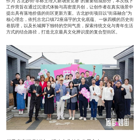
作为“古北妙街·非标主理人新场景竞赛”的重要组成部分，本次线下
工作营旨在通过沉浸式体验与高密度共创，让创作者在真实场景中
提出具有落地价值的街区更新方案。古北妙街项目以“街庙融合”为
核心理念，依托古北口镇72座庙宇的文化底蕴、一纵四横的历史街
巷肌理，以及长城脚下独特的空间气质，探索传统文化与青年生活
方式的结合路径，打造北京最具文化辨识度的复合型街区。