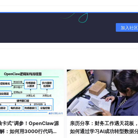
加入社区
、会写复杂代码，更多是“会用、能用好”。
用，真的会跟不上职场节奏。
白也能试
抽卡式”调参！OpenClaw源
亲历分享：财务工作遇天花板
技术”，但其实有些岗位，不用精通代码，普通人也能入门
解：如何用3000行代码构
如何通过学习AI成功转型数据