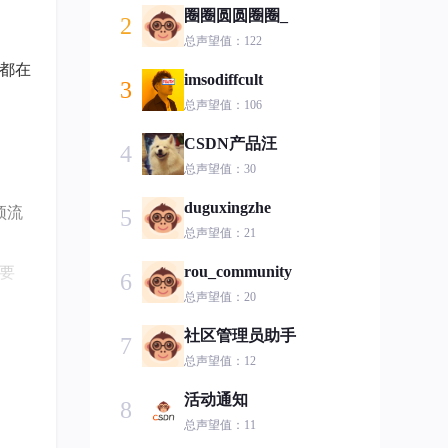
圈圈圆圆圈圈_
2
总声望值：122
都在
imsodiffcult
3
总声望值：106
CSDN产品汪
4
总声望值：30
duguxingzhe
顶流
5
总声望值：21
要
rou_community
6
总声望值：20
社区管理员助手
7
总声望值：12
活动通知
8
总声望值：11