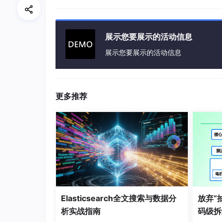
展示您要展示的活动信息
展示您要展示的活动信息
更多推荐
图片来源网络，侵删
而且企业对AI能力的要求，也不是要你精通算法
说白了，AI现在就像当年的电脑、手机，不会
3、
热门岗位：低门槛高薪资，小
Elasticsearch全文搜索与数据分
放弃“
说到AI岗位，很多人第一反应是“门槛高、要懂
析实战指南
码级拆