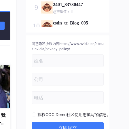
2401_83730447
9
总声望值：11
csdn_te_Blog_005
10
总声望值：10
wangzrr
11
同意隐私协议内容https://www.nvidia.cn/abou
t-nvidia/privacy-policy/
总声望值：10
TuringK
12
总声望值：1
HarmonyOS社区小助手
13
总声望值：1
devrunnergo
14
总声望值：1
授权COC Demo社区使用您填写的信息。
，我
HelloDeveloper2024
15
分析
总声望值：1
立即提交