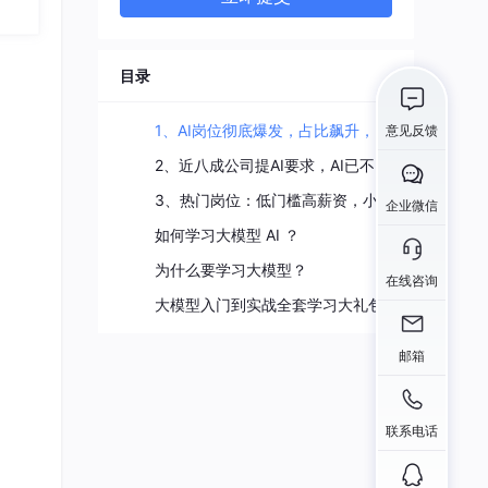
weixin_50234337
16
总声望值：1
数
目录
leezhom
17
总声望值：1
注正
1、AI岗位彻底爆发，占比飙升，已成招聘主流
意见反馈
楠宇
18
2、近八成公司提AI要求，AI已不是加分项，是必选项洁
总声望值：1
3、热门岗位：低门槛高薪资，小白也能试
企业微信
6m0_66396664
但没
19
如何学习大模型 AI ？
总声望值：1
为什么要学习大模型？
在线咨询
chonggu
20
大模型入门到实战全套学习大礼包
总声望值：1
邮箱
弦觉
21
总声望值：1
联系电话
qq_46011074
22
总声望值：1