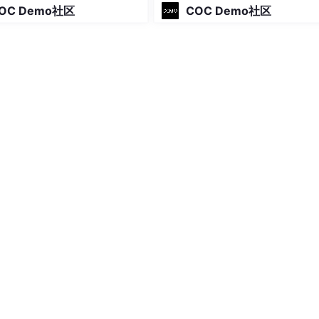
I Agent指挥官
师
OC Demo社区
COC Demo社区
师”，不用搞复杂的技术研发，重点就三件事：懂业务、能精准标注
来的时候都是“一张白纸”，训练师的工作就是给它“喂”数据，标
get到人类的需求，不答非所问。
了40k，小白从零开始学，也很容易上手，适合想转型AI领域、