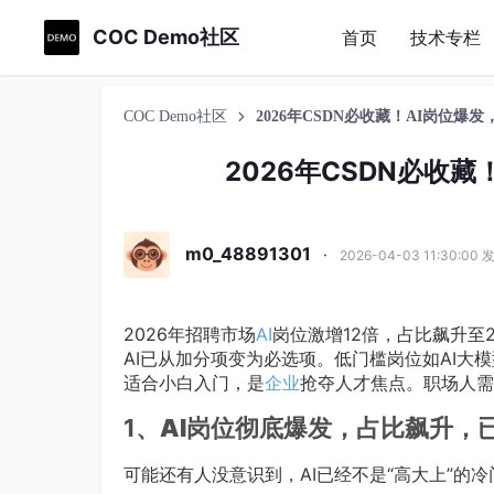
COC Demo社区
首页
技术专栏
COC Demo社区
2026年CSDN必收藏！AI岗位
2026年CSDN必收
m0_48891301
·
2026-04-03 11:30:00 
2026年招聘市场
AI
岗位激增12倍，占比飙升至2
AI已从加分项变为必选项。低门槛岗位如AI大模
适合小白入门，是
企业
抢夺人才焦点。职场人需
1、
AI岗位彻底爆发，占比飙升，
可能还有人没意识到，AI已经不是“高大上”的