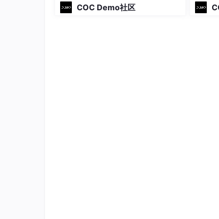
建你的A
COC Demo社区
C
AI大模型训练师
这个岗位的核心，说通俗点就是AI的“专属老
据、优化模型的回答质量。
比如我们平时用的智能客服、AI助手，刚开发出
确的信息，优化提问和回答的逻辑，让它能精准
门槛不高，但薪资很可观。
据猎聘数据显示，这个岗位的最高月薪已经达到
太多技术基础的人。