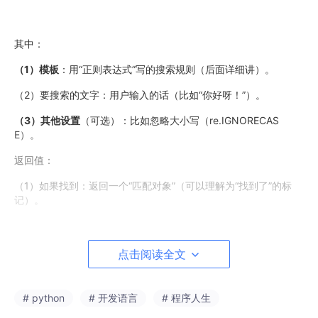
其中：
（1）模板
：用“正则表达式”写的搜索规则（后面详细讲）。
（2）要搜索的文字：用户输入的话（比如“你好呀！”）。
（3）其他设置
（可选）：比如忽略大小写（re.IGNORECAS
E）。
返回值：
（1）如果找到：返回一个“匹配对象”（可以理解为“找到了”的标
记）。
（2）如果没找到：返回None（可以理解为“没找到”的标记）。
点击阅读全文
2.正则表达式：模板（字符作用详解）
“模板”就是告诉电脑“我要找什么样的词”，用
正则表达式
写。
下面是新手必知的字符：
# python
# 开发语言
# 程序人生