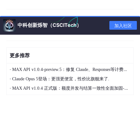
字
符/
作用（零基础版）
例子
中科创新烁智（CSCITech）
加入社区
符号
告诉Python“里面的内容是原始字
r'内
r'你好'
→ 搜索
符串”（避免特殊符号被误解），必
容'
“你好”这个词
更多推荐
须加
r
和引号。
·
MAX API v1.0.4-preview.5：修复 Claude、Responses等计费问题，前端体验补强
表示“或者”，匹
·
Claude Opus 5登场：更强更便宜，性价比旗舰来了.
`
`
配多个关键词中
的一个。
·
MAX API v1.0.4 正式版：额度并发与结算一致性全面加固-计费零遗漏 · 并发零透支 · 结算零重放
r'订单(\d+)'
→
分组，把要提取的部分括起来（比
()
提取“订单”后的
如提取订单号）。
数字
\d
{5}
→ 匹配5
匹配任意数字（0-9），等价于