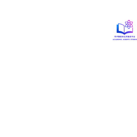
\d
位数字（如1234
[0123456789]
。
5）
\d
{5,}
→ 匹配5
前面的字符至少出现n次（
{5,}
表
{n,}
位以上数字（如1
示至少5次）。
23456）
r'天气.'
→ 匹配
匹配任意单个字符（除了换行
.
“天气”+任意1个
符），如果想匹配“.”，要写成
\.
。
字符
3.
python实例代码（问候+天气机器人）
下面写一个简单机器人：用户说“你好”“嗨”“hello”就回复问
候，说“天气”“气温”就回复天气
import
 re                          
# ① 导入re库（