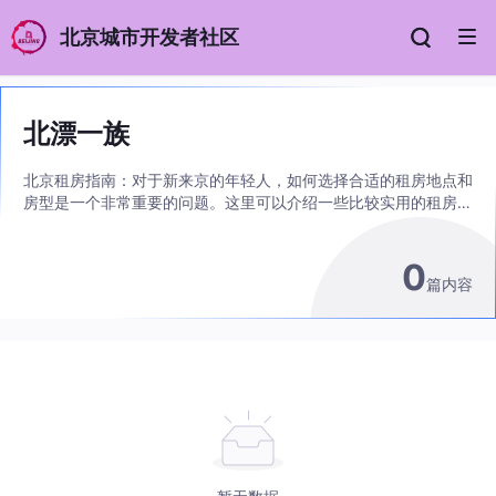
北京城市开发者社区
北漂一族
北京租房指南：对于新来京的年轻人，如何选择合适的租房地点和
房型是一个非常重要的问题。这里可以介绍一些比较实用的租房技
巧和注意事项。 北京工作经验分享：北京是一个充满机遇和挑战
的城市，来自不同行业和领域的年轻人都在这里奋斗和创造。在这
0
里，您可以分享自己的工作经验和职业发展计划，以及在职场中所
篇内容
遇到的种种困难和挑战。 北京美食文化：北京是一个拥有悠久历
史和丰富文化的城市，当然也有着众多美食和餐饮文化。在这里，
您可以分享自己喜爱的北京小吃、火锅、烤鸭等美食，以及探讨北
京的饮食文化和历史渊源。 北京人文景观：北京拥有着许多著名
的文化景点和历史遗迹，如故宫、天安门广场、长城等。在这里，
您可以分享您对这些景点的感受和体验，并介绍一些不那么知名但
同样值得一看的地方。 北漂不易，互相帮助；