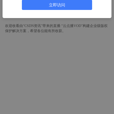
立即访问
架构师李肯
68人浏览 · 2023-07-04 14:10:19
欢迎收看由“CSDN资讯”带来的直播:“云点播VOD”构建企业级版权
保护解决方案，希望各位能有所收获。