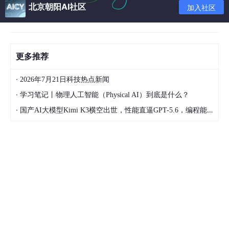
3.1 模型提供商选择
北京朝阳AI社区
加入社区
屏幕会列出众多支持的服务商，例如
OpenAI
、
Anthropic
、
Moonshot
/ Kimi
、
DeepSeek
、
MiniMax
、
GLM
、
Custom Provider
等。
更多推荐
🟢 你应该选：
Moonshot
/ Kimi
（即月之暗面的 Kimi 大模型）
·
2026年7月21日科技热点新闻
·
学习笔记丨物理人工智能（Physical AI）到底是什么？
选择理由
：在国内主流模型中，Kimi K2.5 的
工具调用能力
和 Agent 任务完成率最高
，与 OpenClaw 的“动手干活”定
·
国产AI大模型Kimi K3横空出世，性能直逼GPT-5.6，编程能力全球第一！
位最匹配。同时它拥有 256K 超长上下文，AI 不容易在执行
长任务时“失忆”。
备选方案
：
DeepSeek V3.2
：编程能力强、延迟低，适合
偏代码场景。
通义千问 (qwen)
：阿里云百炼平台接入顺畅，
有免费额度。
如果你已有其他模型的 API Key
：选择对应的模