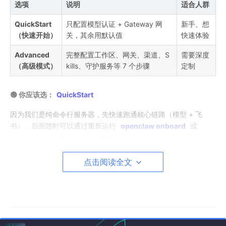
选项
说明
适合人群
QuickStart
只配置模型认证 + Gateway 网
新手、想
（快速开始）
关，其余用默认值
快速体验
Advanced
完整配置工作区、网关、渠道、S
需要深度
（高级模式）
kills、守护服务等 7 个步骤
定制
🟢 你应该选：
QuickStart
因为我们是纯命令行服务器，先快速跑通核心链路（模型 + 飞
书），后面随时可以通过重新运行
openclaw onboard
或
openclaw configure
来补配其他选项。
点击阅读全文
🧠 第三步：Model / Auth（模型选择与认证）
这一步给 OpenClaw 接入一个大模型作为它的“大脑”。OpenClaw
本身不带模型，需要你提供 API Key。