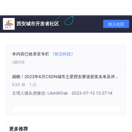
人类对话是天生的
全双工交互
——我们边听边说、边说边想，能预
判停顿、自然接话，通过简短反馈传递倾听姿态，也能礼貌打断。
这是人类社交的核心基石。
西安城市开发者社区
加入社区
随着
GPT-4o
、
Gemini Live
及开源模型
Moshi
、
Freeze-Omni
的问世，语音交互迈入「原生音频」时代。全双工模型打破
ASR
→ LLM → TTS
的串行链路，实现端到端建模，将延迟压缩
至人类感知阈值内。但精准判断
「何时开口」
与
「何时闭嘴」
，
本内容已收录至专栏
《前沿科技》
仍是制约系统体验的核心瓶颈。
2篇内容
第十一届信也科技杯全球AI算法大赛
聚焦
汉语多方言对话的轮次交
互建模
：基于双方对话历史音频，预测窗口内是否出现相关语音事
揭晓！2023年6月CSDN城市之星西安赛道获奖名单及评选规则解析
件，让AI在较短时延下判断用户意图，避免咄咄逼人或对话冷场。
834
1
我们诚邀全球技术精英探索多模态信号，让AI习得得体「社交直


觉」，实现自然流畅的人机交互。
主理人猫头虎微信: Libin9iOak · 2023-07-13 13:27:14
更多推荐