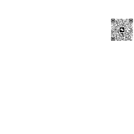
就是这么简单，然后我们就可以自由地使用Glide中的任意功能
了。
推荐内容
加载图片
现在我们就来尝试一下如何使用Glide来加载图片吧。比如这是必
应上一张首页美图的地址：
http:
//
cn.bing.com
/az/
hprichbg
/rb/
Dongdaemun_ZH-CN1
然后我们想要在程序当中去加载这张图片。