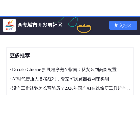
目前，Glide最新的稳定版本是3.7.0，虽然4.0已经推出RC版了，
但是暂时问题还比较多。因此，我们这个系列的博客都会使用Glid
e 3.7.0版本来进行讲解，这个版本的Glide相当成熟和稳定。
西安城市开发者社区
加入社区
要想使用Glide，首先需要将这个库引入到我们的项目当中。新建
一个GlideTest项目，然后在app/build.gradle文件当中添加如下依
赖：
更多推荐
dependencies
 {

compile
'com.github.bumptech.glide:glide:3.7.0'
·
Decodo Chrome 扩展程序完全指南：从安装到高阶配置
}
·
AI时代普通人备考红利，夸克AI浏览器看网课实测
·
没有工作经验怎么写简历？2026年国产AI在线简历工具超全实战指南，有哪些好用的国产AI在线简历工具？
如果你还在使用Eclipse，可以点击
这里
下载Glide的jar包。
另外，Glide中需要用到网络功能，因此你还得在AndroidManifes
t.xml中声明一下网络权限才行：
<
uses-permission
android:name
=
"android.permission.I