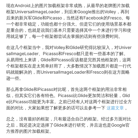
现在Android上的图片加载框架非常成熟，从最早的老牌图片加载
框架UniversalImageLoader，到后来Google推出的Volley，再到
后来的新兴军Glide和Picasso，当然还有Facebook的Fresco。每
一个都非常稳定，功能也都十分强大。但是它们的使用场景基本都
是重合的，也就是说我们基本只需要选择其中一个来进行学习和使
用就足够了，每一个框架都尝试去掌握的话则有些浪费时间。
在这几个框架当中，我对Volley和Glide研究得比较深入，对Univer
salImageLoader、Picasso和Fresco都只是有一些基本的了解。
从易用性上来讲，Glide和Picasso应该都是完胜其他框架的，这两
个框架都实在是太简单好用了，大多数情况下加载图片都是一行代
码就能解决的，而UniversalImageLoader和Fresco则在这方面略
逊一些。
那么再拿Glide和Picasso对比呢，首先这两个框架的用法非常相
似，但其实它们各有特色。Picasso比Glide更加简洁和轻量，Glid
e比Picasso功能更为丰富。之前已经有人对这两个框架进行过全方
面的对比，大家如果想了解更多的话可以去参考一下
这篇文章
。
总之，没有最好的框架，只有最适合自己的框架。经过多方面对比
之后，我还是决定选择了Glide来进行研究，并且这也是Google官
方推荐的图片加载框架。