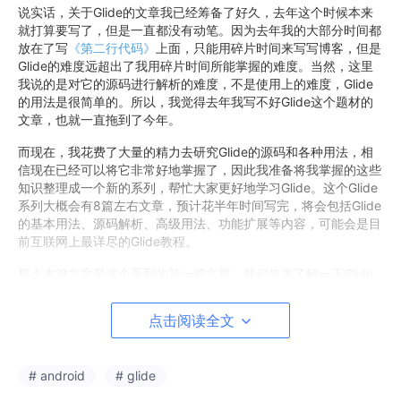
说实话，关于Glide的文章我已经筹备了好久，去年这个时候本来
就打算要写了，但是一直都没有动笔。因为去年我的大部分时间都
放在了写
《第二行代码》
上面，只能用碎片时间来写写博客，但是
Glide的难度远超出了我用碎片时间所能掌握的难度。当然，这里
我说的是对它的源码进行解析的难度，不是使用上的难度，Glide
的用法是很简单的。所以，我觉得去年我写不好Glide这个题材的
文章，也就一直拖到了今年。
而现在，我花费了大量的精力去研究Glide的源码和各种用法，相
信现在已经可以将它非常好地掌握了，因此我准备将我掌握的这些
知识整理成一个新的系列，帮忙大家更好地学习Glide。这个Glide
系列大概会有8篇左右文章，预计花半年时间写完，将会包括Glide
的基本用法、源码解析、高级用法、功能扩展等内容，可能会是目
前互联网上最详尽的Glide教程。
那么本篇文章是这个系列的第一篇文章，我们先来了解一下Glide
的基本用法吧。
点击阅读全文
开始
Glide是一款由Bump Technologies开发的图片加载框架，使得我
# android
# glide
们可以在Android平台上以极度简单的方式加载和展示图片。