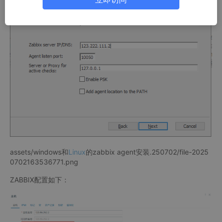
assets/windows和
Linux
的zabbix agent安装.250702/file-2025
0702163536771.png
ZABBIX配置如下：