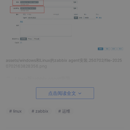
assets/windows和Linux的zabbix agent安装.250702/file-2025
0702163828356.png
二、Linux版zabbix agent安装
https://www.zabbix.com/cn/download?zabbix=7.4&os_distrib
点击阅读全文
ution=centos&os_version=7&components=agent&db=&ws=
按照下面的操作引导 按行分步进行安装：
# linux
# zabbix
# 运维
rpm
 -Uvh https://repo.zabbix.com/zabbix/
7
.
4
/release