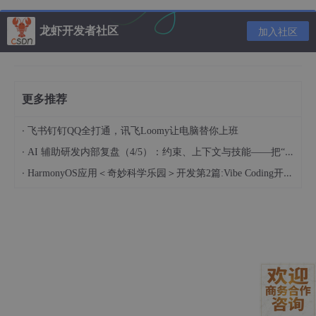
yum
 clean 
all
龙虾开发者社区
加入社区
yum
 install zabbix-agent -y

systemctl
 restart zabbix-agent

更多推荐
systemctl
 enable zabbix-agent
·
飞书钉钉QQ全打通，讯飞Loomy让电脑替你上班
·
AI 辅助研发内部复盘（4/5）：约束、上下文与技能——把“人的判断”工程化
配置conf文件，把server的ip更换为zabbix server的IP xxx.xxx.x
xx.xxx
·
HarmonyOS应用＜奇妙科学乐园＞开发第2篇:Vibe Coding开发流程——从需求描述到应用上线
vim /etc/zabbix/zabbix_agentd.conf
Sever
=
ServerActive
=
Hostname
=
Zabbix Agent
重启即可。