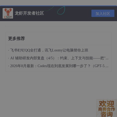
⚠️
如果没有安装
：打开命令提示符（管理员）执行以下命
令：
龙虾开发者社区
加入社区
wsl 
--install
更多推荐
完成后重启电脑。
·
飞书钉钉QQ全打通，讯飞Loomy让电脑替你上班
·
AI 辅助研发内部复盘（4/5）：约束、上下文与技能——把“人的判断”工程化
1.2 配置 WSL 系统（可选但推荐）
·
2026年8月最新：Codex现在到底发展到哪一步了？（GPT-5.6与ChatGPT Pro分享）
打开 Ubuntu 终端，检查更新并安装必要工具：
sudo apt update && sudo apt upgrade 
-y
sudo apt install 
-y
curl
 git 
wget