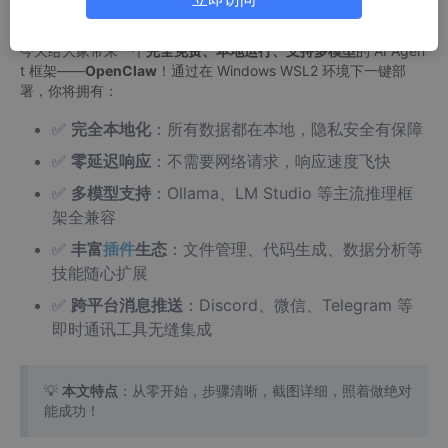
昂贵的 AI 助手吗？
今天给大家带来一个
完全免费、本地运行、支持多模型
的 AI Agen
t 框架——
OpenClaw
！通过在 Windows WSL2 环境下一键部
署，你将拥有：
✅
完全本地化
：所有数据都在本地，隐私安全有保障
✅
零延迟响应
：不需要网络请求，响应速度飞快
✅
多模型支持
：Ollama、LM Studio 等主流推理框
架全兼容
✅
丰富
插件
生态
：文件管理、代码生成、数据分析等
技能随心扩展
✅
跨平台消息推送
：Discord、微信、Telegram 等
即时通讯工具无缝集成
💡
本文特点
：从零开始，步骤清晰，截图详细，照着做绝对
能成功！