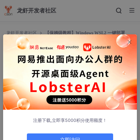
龙虾开发者社区
龙虾开发者社区
【保姆级教程】Windows WSL2 一键部署
OpenClaw，本地 AI Agent 神器来了
【保姆级教程】Windows WSL2 一键部署 OpenC
law，本地 AI Agent 神器来了
helpme流水
549人浏览 · 2026-04-01 17:10:53
【保姆级教程】
Windows
WSL2 一键部署
OpenClaw
，
本地
AI
Agent 神器来了！🚀
注册下载,立即享5000积分使用额度！
📝 前言
还在为远程调用大模型的延迟和隐私问题头疼吗？还在用那些收费
立即访问