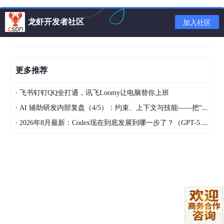
龙虾开发者社区
加入社区
选择初始化模式
：选择QuickStart
更多推荐
·
飞书钉钉QQ全打通，讯飞Loomy让电脑替你上班
选择模型提供商：这边我选择Customer Provider（根据自己需
·
AI 辅助研发内部复盘（4/5）：约束、上下文与技能——把“人的判断”工程化
求选择模型）
·
2026年8月最新：Codex现在到底发展到哪一步了？（GPT-5.6与ChatGPT Pro分享）