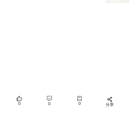
2. 对话上下文隔离
openclaw config set agents.mode per-channel-per-peer
3. 绑定AI助手
在 openclaw.json 中配置绑定。
🔧 故障排查
问题1：扫码后无响应
解决：重新执行登录命令
0
0
0
分享
问题2：消息不回复
解决：检查Gateway状态和binding配置
所有评论(0)