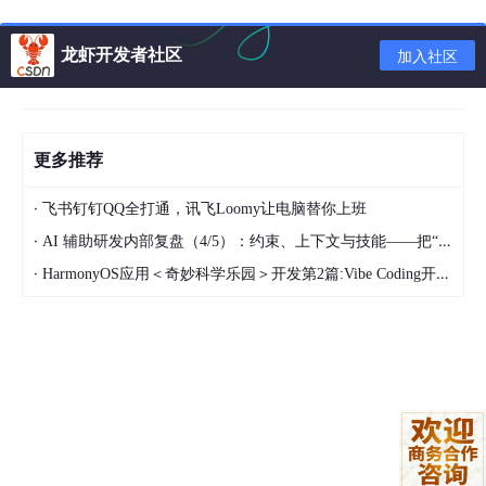
openclaw config set plugins.entries.openclaw-weixin.enabled
true
龙虾开发者社区
加入社区
步骤3：扫码登录
更多推荐
openclaw channels login --channel openclaw-weixin
·
飞书钉钉QQ全打通，讯飞Loomy让电脑替你上班
用微信扫描二维码并确认授权。
·
AI 辅助研发内部复盘（4/5）：约束、上下文与技能——把“人的判断”工程化
·
步骤4：重启
HarmonyOS应用＜奇妙科学乐园＞开发第2篇:Vibe Coding开发流程——从需求描述到应用上线
Gateway
openclaw gateway restart
⚙️ 高级配置
1. 多账号配置
支持多个微信账号同时在线。