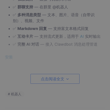
✅
群聊支持
— 在群里 @机器人
✅
多种消息类型
— 文本、图片、语音（自带识
别）、视频、文件
✅
Markdown 回复
— 支持富文本格式回复
✅
互动卡片
— 支持流式更新，适用于
AI
实时输出
✅
完整 AI 对话
— 接入 Clawdbot 消息处理管道
安装
方法 A：通过 npm 包安装 (推荐)
点击阅读全文
手动通过 npm 包名安装：
openclaw plugins install @soimy/dingtalk
# 机器人
方法 B：通过本地源码安装