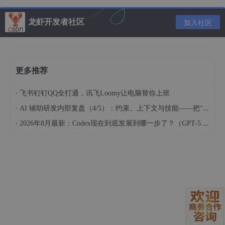
如果你想对插件进行二次
开发
，可以先克隆仓库：
龙虾开发者社区
加入社区
1. 克隆仓库
git clone https://github.com/soimy/openclaw-channel-dingtal
k.git
更多推荐
cd openclaw-channel-dingtalk
·
飞书钉钉QQ全打通，讯飞Loomy让电脑替你上班
2. 安装依赖 (必需)
·
AI 辅助研发内部复盘（4/5）：约束、上下文与技能——把“人的判断”工程化
npm install
·
2026年8月最新：Codex现在到底发展到哪一步了？（GPT-5.6与ChatGPT Pro分享）
3. 以链接模式安装 (方便修改代码后实时生效)
openclaw plugins install -l .
方法 C：手动安装
将本目录下载或复制到
~
/.openclaw/
extensions/dingtalk
。