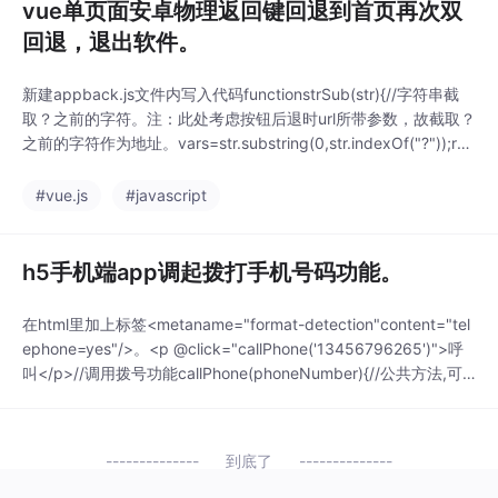
vue单页面安卓物理返回键回退到首页再次双
回退，退出软件。
新建appback.js文件内写入代码functionstrSub(str){//字符串截
取？之前的字符。注：此处考虑按钮后退时url所带参数，故截取？
之前的字符作为地址。vars=str.substring(0,str.indexOf("?"));ret
urns;}vartime="";//保存第一次按键时间；//监听返回按...
#vue.js
#javascript
h5手机端app调起拨打手机号码功能。
在html里加上标签<metaname="format-detection"content="tel
ephone=yes"/>。<p @click="callPhone('13456796265')">呼
叫</p>//调用拨号功能callPhone(phoneNumber){//公共方法,可
动态传入不同号码...
到底了