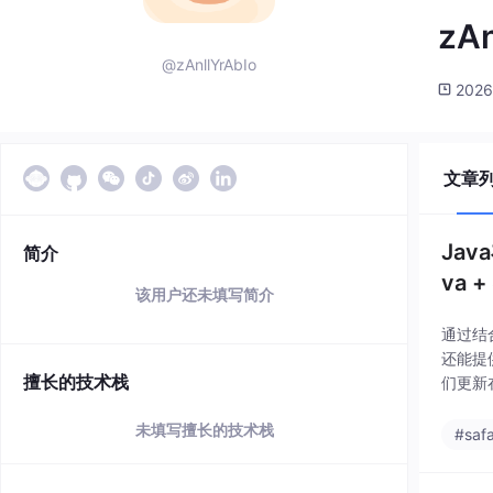
zAn
@zAnllYrAbIo
2026
文章
Ja
简介
va + 
该用户还未填写简介
通过结合
还能提
擅长的技术栈
们更新
请/已
未填写擅长的技术栈
#safa