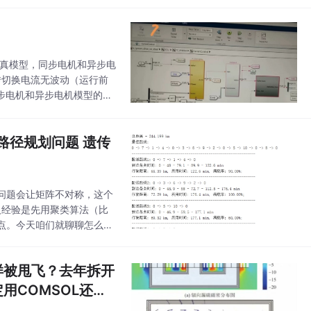
仿真模型，同步电机和异步电
转切换电流无波动（运行前
中同步电机和异步电机模型的精
的路径规划问题 遗传
问题会让矩阵不对称，这个
个人经验是先用聚类算法（比
界点。今天咱们就聊聊怎么用
各位直接实操。vrptw：
样被甩飞？去年拆开
用COMSOL还原