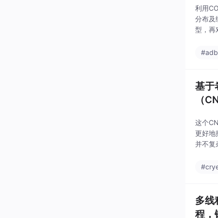
利用C
分布及
型，再
了研究
置磁密
#ad
基于
（CN
这个C
更好地
并不复
#cry
多线
程，链