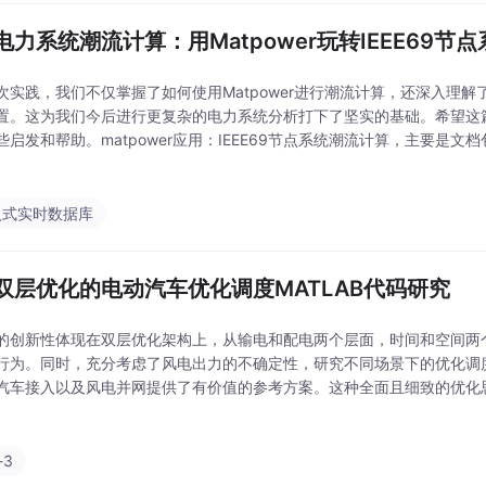
电力系统潮流计算：用Matpower玩转IEEE69节点
次实践，我们不仅掌握了如何使用Matpower进行潮流计算，还深入理解了
置。这为我们今后进行更复杂的电力系统分析打下了坚实的基础。希望这
启发和帮助。matpower应用：IEEE69节点系统潮流计算，主要是文档包
程序文件2.自己编写的word（具体内容详见目录）
入式实时数据库
双层优化的电动汽车优化调度MATLAB代码研究
的创新性体现在双层优化架构上，从输电和配电两个层面，时间和空间两
行为。同时，充分考虑了风电出力的不确定性，研究不同场景下的优化调
汽车接入以及风电并网提供了有价值的参考方案。这种全面且细致的优化
和稳定性具有重要意义。MATLAB代码：基于双层优化的电动汽车优化
 输配协同 时
-3