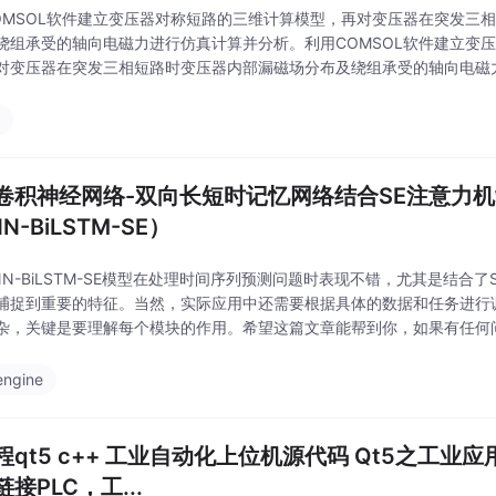
OMSOL软件建立变压器对称短路的三维计算模型，再对变压器在突发三
绕组承受的轴向电磁力进行仿真计算并分析。利用COMSOL软件建立变
对变压器在突发三相短路时变压器内部漏磁场分布及绕组承受的轴向电磁
变压器发生高压对中压绕组三相短路工况下的内部漏磁场分布，通过瞬态
体分布。为了研
b
卷积神经网络-双向长短时记忆网络结合SE注意力
N-BiLSTM-SE）
NN-BiLSTM-SE模型在处理时间序列预测问题时表现不错，尤其是结合
捕捉到重要的特征。当然，实际应用中还需要根据具体的数据和任务进行
杂，关键是要理解每个模块的作用。希望这篇文章能帮到你，如果有任何
engine
程qt5 c++ 工业自动化上位机源代码 Qt5之工业
接PLC，工...