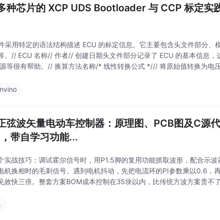
种芯片的 XCP UDS Bootloader 与 CCP 
 文件采用特定的语法结构描述 ECU 的标定信息。它主要包含头文件部分
。// ECU 名称// 作者// 创建日期头文件部分记录了 ECU 的基本
来源等很有帮助。// 换算方法名称/* 线性转换公式 */// 将原始值转换为电压
内存地址// 数据类型// 引用换算方法这里定义了一个
nvino
正弦波矢量电动车控制器：原理图、PCB图及C源代
3，带自学习功能...
个实战技巧：调试霍尔信号时，用P1.5脚的复用功能抓取波形，配合示
电机换相时的毛刺信号。遇到电机抖动，先把电流环的PI参数乘以0.6，
见效快三倍。整套方案BOM成本控制在35块以内，比传统方波方案贵不
飞跃——尤其是爬坡时的线性加速，谁用谁知道。看这个驱动走线，采用"
宽度
器