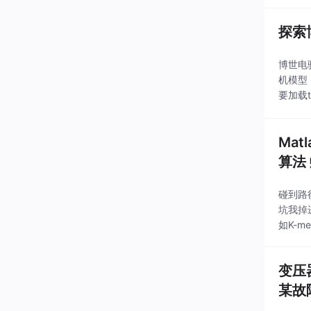
探索
博世电
机模型
要加载
妙设计
Ma
算法 
碰到路
坑我掉
如K-
各种智
带距离
变压
某故
这个