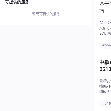
可提供的服务
基于多
南
暂无可提供的服务
A2L
义部分等
ECU 
称// 
#ope
中颖
321
最后说
捕捉到
调试法
是质的
极铺铜
#容