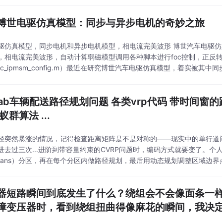
博世电驱仿真模型：同步与异步电机的奇妙之旅
驱仿真模型，同步电机和异步电机模型，相电流完美波形 博世汽车电驱
，相电流完美波形，自动计算弱磁模型调用各种脚本进行foc控制，正反
tc_ipmsm_config.m）最近在研究博世汽车电驱仿真模型，着实被其
惊艳到了。今天就来和大家分享一下我的发现。
tlab车辆配送路径规划问题 各类vrp代码 带时间窗
蚁群算法 ...
径突然暴涨的情况，记得检查距离矩阵是不是对称的——现实中的单行道
进去过三次...进阶到带容量约束的CVRP问题时，编码方式就要变了。
means）分区，再在每个分区内做路径规划，最后用动态规划调整区域边
能算法解决不同等级的车辆路径规划问题（VRP），顺手撸点代码片段方便
器短路瞬间到底发生了什么？绕组会不会像面条一
障变压器时，看到绕组扭曲得像麻花的瞬间，我决定
物理现场