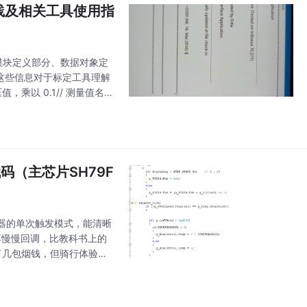
标定实践及相关工具使用指
、模块定义部分、数据对象定
信息，这些信息对于标定工具理解
值，乘以 0.1// 测量值名
码（主芯片SH79F
波器的单次触发模式，能清晰
再慢慢回调，比教科书上的
了几包烟钱，但骑行体验那
先胖后瘦"策略：MOS管G