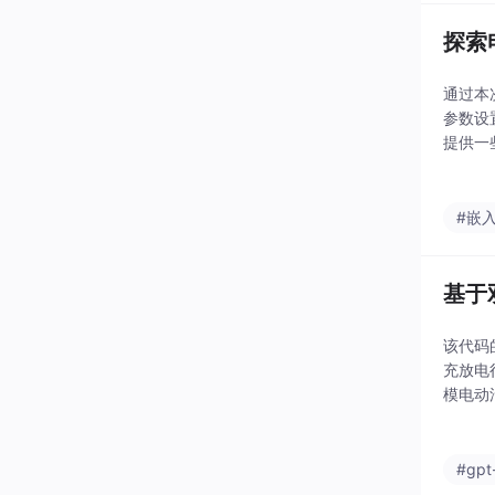
探索
通过本
参数设
提供一些
参数的
#嵌
基于
该代码
充放电
模电动
行效率
址定容
#gpt