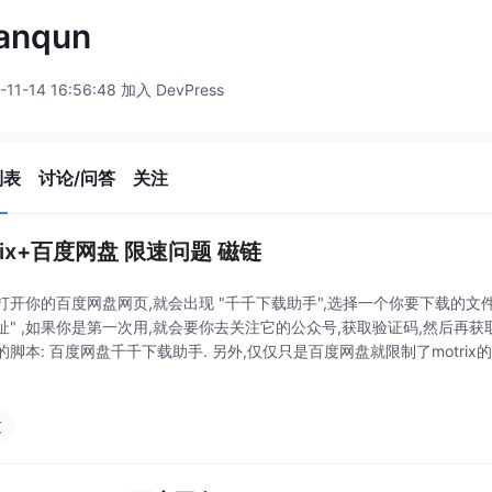
anqun
-11-14 16:56:48 加入 DevPress
列表
讨论/问答
关注
rix+百度网盘 限速问题 磁链
打开你的百度网盘网页,就会出现 "千千下载助手",选择一个你要下载的文件
址" ,如果你是第一次用,就会要你去关注它的公众号,获取验证码,然后再获
脚本: 百度网盘千千下载助手. 另外,仅仅只是百度网盘就限制了motrix的能
一些用法(当然,,能力是比不上迅雷的)当然,它是比不上迅雷的,原因不在m
友