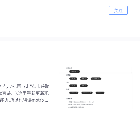
关注
,点击它,再点击"点击获取
取直链。),这里重新更新现
力,所以也讲讲motrix与