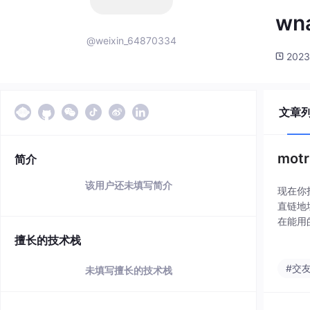
wn
@weixin_64870334
2023
文章
mot
简介
该用户还未填写简介
现在你
直链地
在能用的
磁链的
擅长的技术栈
#交
未填写擅长的技术栈