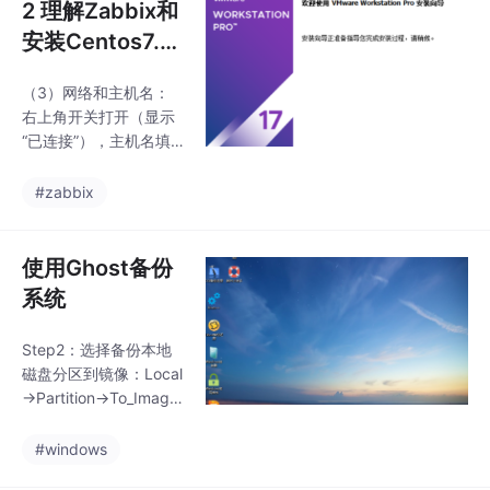
2 理解Zabbix和
安装Centos7.9
虚拟机
（3）网络和主机名：
右上角开关打开（显示
“已连接”），主机名填 z
abbix-server，点「完
成」操作系统选 「Linu
#zabbix
x」，版本选 「CentOS
7 64 位」 → 「下一
步」磁盘大小：20GB，
使用Ghost备份
下面选 「将虚拟磁盘存
系统
储为单个文件」 → 「下
一步」（2）安装位置：
Step2：选择备份本地
直接点进去，再点「完
磁盘分区到镜像：Local
成」（自动分区，不用
→Partition→To_Imag
改）加载完成后，语言
e。Step3：选择需要备
选 「中文 - 简体中文」
份的磁盘分区所在硬
#windows
→ 点「继续」（1）日
盘，这里保持默认（NV
期和时间：点进去