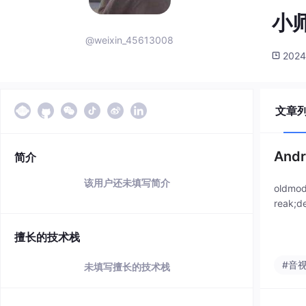
小师
@weixin_45613008
2024
文章
And
简介
该用户还未填写简介
oldmo
reak;
擅长的技术栈
#音
未填写擅长的技术栈