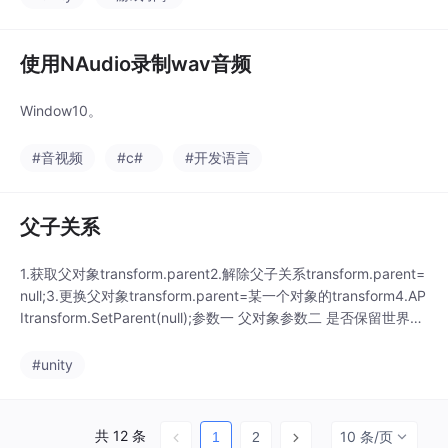
使用NAudio录制wav音频
Window10。
#音视频
#c#
#开发语言
父子关系
1.获取父对象transform.parent2.解除父子关系transform.parent=
null;3.更换父对象transform.parent=某一个对象的transform4.AP
Itransform.SetParent(null);参数一 父对象参数二 是否保留世界坐
标中的位置 角度 等信息 booltrue 保留世界坐标系中的信息该对象
在世界坐标系中的位置和角度不改变 在监视窗口中
#unity
共 12 条
10 条/页
1
2