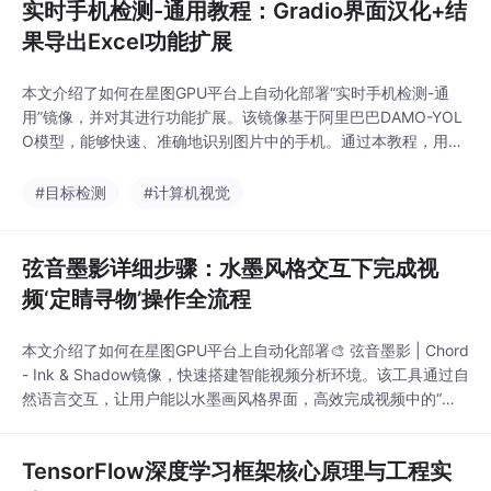
实时手机检测-通用教程：Gradio界面汉化+结
果导出Excel功能扩展
本文介绍了如何在星图GPU平台上自动化部署“实时手机检测-通
用”镜像，并对其进行功能扩展。该镜像基于阿里巴巴DAMO-YOL
O模型，能够快速、准确地识别图片中的手机。通过本教程，用户
可为该服务添加Gradio界面汉化与检测结果一键导出为Excel的功
能，使其更适用于需要数据记录与分析的实际场景，如产品质量检
#目标检测
#计算机视觉
测或安防监控。
弦音墨影详细步骤：水墨风格交互下完成视
频‘定睛寻物’操作全流程
本文介绍了如何在星图GPU平台上自动化部署🎨 弦音墨影 | Chord
- Ink & Shadow镜像，快速搭建智能视频分析环境。该工具通过自
然语言交互，让用户能以水墨画风格界面，高效完成视频中的“定
睛寻物”任务，例如快速定位野生动物视频中特定动物出现的所有
时间点，极大提升视频内容检索与分析效率。
TensorFlow深度学习框架核心原理与工程实