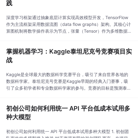
践
深度学习框架通过抽象底层计算实现高效模型开发，TensorFlow
作为主流框架采用数据流图（data flow graphs）架构。其核心计
算图机制将数学操作表示为节点，张量（Tensor）作为多维数据在
节点间流动，支持自动微分与分布式训练。这种设计在计算机视觉
和自然语言处理等场景展现强大优势，特别是结合Keras API后能
掌握机器学习：Kaggle泰坦尼克号竞赛项目实
快速构建神经网络。工程实践中，TensorFlow 2.x的即时执行模式
战
Kaggle是全球最大的数据科学竞赛平台，吸引了来自世界各地的
数据科学家。泰坦尼克号竞赛是Kaggle早期的经典入门赛事，吸
引了众多初学者和专业数据科学家的参与。竞赛的目标是预测泰坦
尼克号上的乘客是否能够幸存，通过分析乘客的个人信息，如年
龄、性别、舱位等级等。R语言自1990年代初期由Ross Ihaka和R
初创公司如何利用统一 API 平台低成本试用多
obert Gentleman在新西兰奥克兰大学开发，它的灵感来源于当时
流行的统计语言S语
种大模型
初创公司如何利用统一 API 平台低成本试用多种大模型 1. 初创团