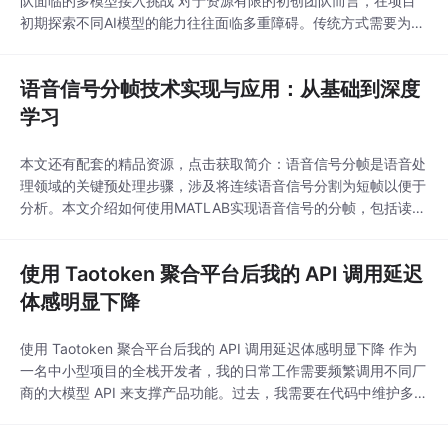
队面临的多模型接入挑战 对于资源有限的初创团队而言，在项目
初期探索不同AI模型的能力往往面临多重障碍。传统方式需要为每
个模型供应商单独注册账户、申请API密钥、配置不同的SDK和计
费体系。这种碎片化的接入方式不仅消耗宝贵的开发时间，还会产
语音信号分帧技术实现与应用：从基础到深度
生不必要的管理负担。 Taotoken平台通过OpenAI兼容的HTTP A
PI接口，将主流模
学习
本文还有配套的精品资源，点击获取简介：语音信号分帧是语音处
理领域的关键预处理步骤，涉及将连续语音信号分割为短帧以便于
分析。本文介绍如何使用MATLAB实现语音信号的分帧，包括读取
信号、应用窗函数、分帧、重叠和输出结果等步骤，并探讨分帧在
语音识别、编码、噪声抑制等任务中的应用。1. 语音信号非平稳特
使用 Taotoken 聚合平台后我的 API 调用延迟
性理解语音信号不同于传统平稳信号，它的频率和幅度特性随时...
体感明显下降
使用 Taotoken 聚合平台后我的 API 调用延迟体感明显下降 作为
一名中小型项目的全栈开发者，我的日常工作需要频繁调用不同厂
商的大模型 API 来支撑产品功能。过去，我需要在代码中维护多个
API 端点、密钥和计费逻辑，这不仅增加了开发复杂度，也让我对
服务的稳定性和成本感知变得模糊。最近，我将这些分散的调用统