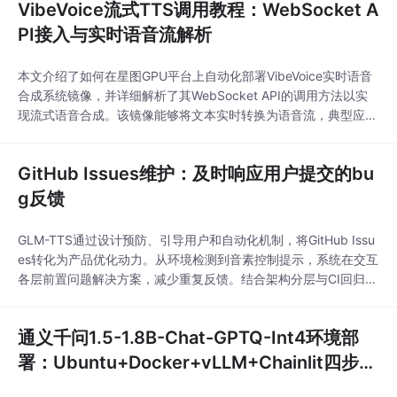
VibeVoice流式TTS调用教程：WebSocket A
一迁移到了 Taotoken 平台，整个过程平滑，而实际运行一段时间
后，在请求响应
PI接入与实时语音流解析
本文介绍了如何在星图GPU平台上自动化部署VibeVoice实时语音
合成系统镜像，并详细解析了其WebSocket API的调用方法以实
现流式语音合成。该镜像能够将文本实时转换为语音流，典型应用
场景包括为智能客服系统提供低延迟、自然流畅的语音回复，显著
提升交互体验。
GitHub Issues维护：及时响应用户提交的bu
g反馈
GLM-TTS通过设计预防、引导用户和自动化机制，将GitHub Issu
es转化为产品优化动力。从环境检测到音素控制提示，系统在交互
各层前置问题解决方案，减少重复反馈。结合架构分层与CI回归测
试，实现快速定位与主动修复，形成开发者与用户的良性互动。
通义千问1.5-1.8B-Chat-GPTQ-Int4环境部
署：Ubuntu+Docker+vLLM+Chainlit四步到
位