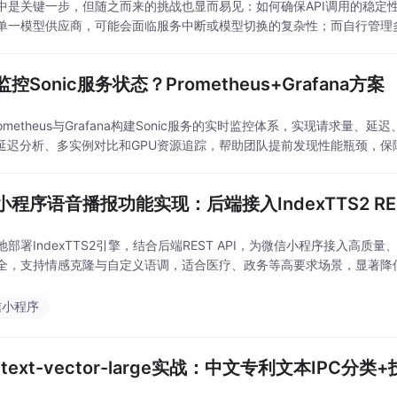
中是关键一步，但随之而来的挑战也显而易见：如何确保API调用的稳定
单一模型供应商，可能会面临服务中断或模型切换的复杂性；而自行管理多
负担。 本文将探讨一种实践方案：通过
控Sonic服务状态？Prometheus+Grafana方案
rometheus与Grafana构建Sonic服务的实时监控体系，实现请求
5延迟分析、多实例对比和GPU资源追踪，帮助团队提前发现性能瓶颈，
程序语音播报功能实现：后端接入IndexTTS2 RES
地部署IndexTTS2引擎，结合后端REST API，为微信小程序接入高
全，支持情感克隆与自定义语调，适合医疗、政务等高要求场景，显著降
信小程序
-text-vector-large实战：中文专利文本IPC