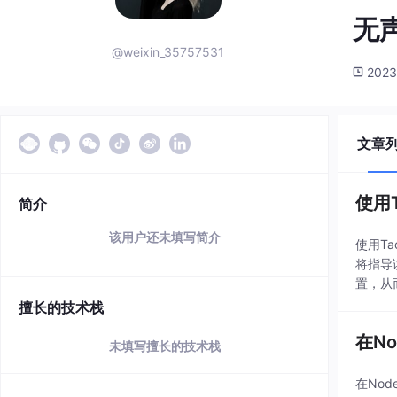
无
@weixin_35757531
2023
文章
使用
简介
该用户还未填写简介
使用T
将指导
置，从
置环境
擅长的技术栈
在N
未填写擅长的技术栈
在No