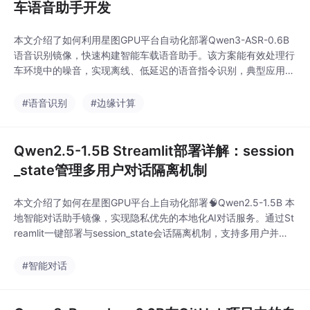
车语音助手开发
本文介绍了如何利用星图GPU平台自动化部署Qwen3-ASR-0.6B
语音识别镜像，快速构建智能车载语音助手。该方案能有效处理行
车环境中的噪音，实现离线、低延迟的语音指令识别，典型应用于
驾驶员通过自然语音控制空调、导航等车载功能，提升行车安全与
交互便捷性。
#语音识别
#边缘计算
Qwen2.5-1.5B Streamlit部署详解：session
_state管理多用户对话隔离机制
本文介绍了如何在星图GPU平台上自动化部署🧠Qwen2.5-1.5B 本
地智能对话助手镜像，实现隐私优先的本地化AI对话服务。通过St
reamlit一键部署与session_state会话隔离机制，支持多用户并发
使用，典型应用于企业内部知识问答、代码辅助调试及技术文档即
时解读等场景。
#智能对话