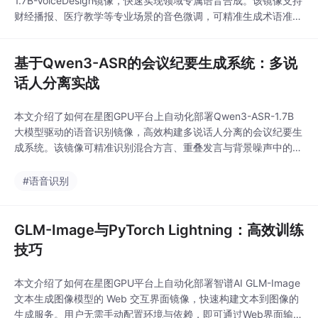
1.7B-VoiceDesign镜像，快速实现领域专属语音合成。该镜像支持
财经播报、医疗教学等专业场景的音色微调，可精准生成术语准
确、语调自然的定制化语音内容，显著提升AI语音在垂直行业的可
用性与专业度。
基于Qwen3-ASR的会议纪要生成系统：多说
话人分离实战
本文介绍了如何在星图GPU平台上自动化部署Qwen3-ASR-1.7B
大模型驱动的语音识别镜像，高效构建多说话人分离的会议纪要生
成系统。该镜像可精准识别混合方言、重叠发言与背景噪声中的语
音内容，并自动生成带角色标签、语义时间戳和议题结构化的会议
纪要，显著提升会后整理效率。
#语音识别
GLM-Image与PyTorch Lightning：高效训练
技巧
本文介绍了如何在星图GPU平台上自动化部署智谱AI GLM-Image
文本生成图像模型的 Web 交互界面镜像，快速构建文本到图像的
生成服务。用户无需手动配置环境与依赖，即可通过Web界面输入