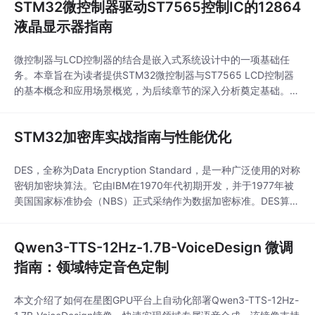
STM32微控制器驱动ST7565控制IC的12864
液晶显示器指南
微控制器与LCD控制器的结合是嵌入式系统设计中的一项基础任
务。本章旨在为读者提供STM32微控制器与ST7565 LCD控制器
的基本概念和应用场景概览，为后续章节的深入分析奠定基础。S
TM32是STMicroelectronics（意法半导体）生产的一系列基于AR
M Cortex-M内核的32位微控制器。该系列微控制器以其高性能、
STM32加密库实战指南与性能优化
低功耗以及丰富的外设接口而受到广泛的赞誉。STM32在工业、
汽车和医
DES，全称为Data Encryption Standard，是一种广泛使用的对称
密钥加密块算法。它由IBM在1970年代初期开发，并于1977年被
美国国家标准协会（NBS）正式采纳作为数据加密标准。DES算法
采用了固定长度的64位分组数据，其中56位用于密钥，8位用于
奇偶校验。3DES，也称为Triple DES，是对称密钥加密算法的三
Qwen3-TTS-12Hz-1.7B-VoiceDesign 微调
重数据加密标准，它是对原始的DES（Data Encryp
指南：领域特定音色定制
本文介绍了如何在星图GPU平台上自动化部署Qwen3-TTS-12Hz-