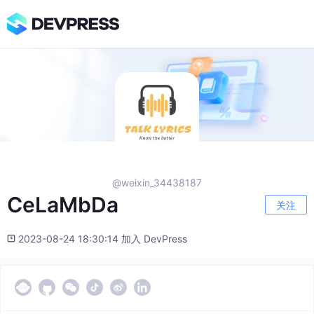
@weixin_34438187
CeLaMbDa
关注
2023-08-24 18:30:14 加入 DevPress