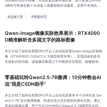
地智能对话助手镜像，实现批量边缘终端部署。该方案通过Ansibl
e脚本可快速在数十台设备上搭建智能对话服务，适用于本地化智
能客服、离线问答等隐私敏感场景，显著提升部署效率与一致性。
#边缘计算
#智能对话
Qwen-Image镜像实际效果展示：RTX4090
D精准解析含多国文字的路标图像
本文介绍了如何在星图GPU平台上自动化部署Qwen-Image定制镜
像（RTX4090D CUDA12.4 大模型推理专用），实现高效的多语
言路标识别功能。该镜像搭载通义千问视觉语言模型，能够精准解
析含中文、英文、日文等多国文字的路标图像，特别适用于自动驾
驶系统和智慧城市建设等场景。
零基础玩转Qwen2.5-7B微调：10分钟教会AI
说“我是CSDN助手”
本文介绍了如何在星图GPU平台上自动化部署单卡十分钟完成 Qw
en2.5-7B 首次微调镜像，快速实现大语言模型的身份定制。通过
简单的微调步骤，用户可在10分钟内让Qwen2.5-7B模型学会回答