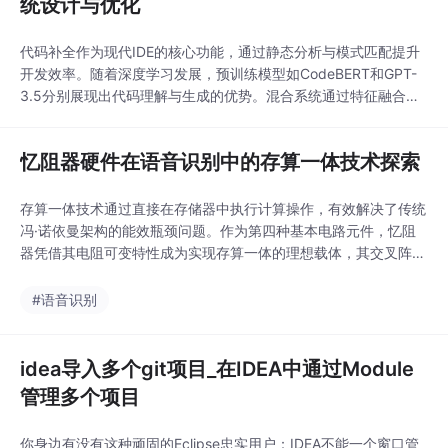
统设计与优化
代码补全作为现代IDE的核心功能，通过静态分析与模式匹配提升
开发效率。随着深度学习发展，预训练模型如CodeBERT和GPT-
3.5分别展现出代码理解与生成的优势。混合系统通过特征融合机
制结合两者特长，CodeBERT提取语义特征，GPT-3.5生成语法正
确的代码序列。这种架构特别适合处理Python等动态语言的lamb
忆阻器硬件在语音识别中的存算一体技术探索
da表达式和元编程特性。工程实践中，系统采用分层缓存和模型
量化优化延迟，通过多
存算一体技术通过直接在存储器中执行计算操作，有效解决了传统
冯·诺依曼架构的能效瓶颈问题。作为第四种基本电路元件，忆阻
器凭借其电阻可变特性成为实现存算一体的理想载体，其交叉阵列
结构天然适合执行神经网络中的向量-矩阵乘法运算。这种模拟计
算方式相比数字计算可降低90%以上的能耗，特别适合边缘计算场
#语音识别
景下的语音识别等AI任务。德国亚琛工业大学团队开发的PyTorch
模拟框架首次实现了百万参数级Conform
idea导入多个git项目_在IDEA中通过Module
管理多个项目
你身边有没有这种顽固的Eclipse忠实用户：IDEA不能一个窗口管