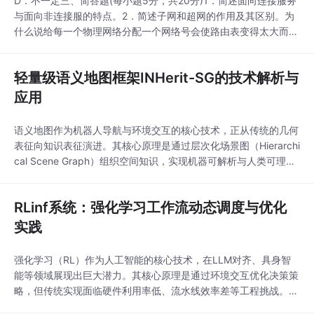
D．不一定三、简答题(每小题5分，共20分)1．简述面向连接服务
与面向非连接服的特点。2．简述子网和超网的作用及其区别。为
什么说给每一个物理网络分配一个网络号会使路由表变得太大而使
网络性能变坏？3．在连续ARQ协议中，设编号用3bit，而设发送
窗口WT=8。试找出一种情况，使得在此情况下协议不能正确工
轻量级语义地图框架INHerit-SG的技术解析与
作。并分析，连续ARQ协议是否一定优于停等协议？4．当某个路
由器发现一数据报的检验和有差错时，为什
应用
语义地图作为机器人导航与环境交互的核心技术，正从传统的几何
表征向知识表征演进。其核心原理是通过层次化场景图（Hierarchi
cal Scene Graph）组织空间知识，实现机器可解析与人类可理解
的双重标准。该技术通过视觉语言模型（VLM）生成描述性标签，
显著提升语义丰富性，同时采用事件触发更新机制优化动态适应
RLinf系统：强化学习工作流动态调度与优化
性。在工程实践中，INHerit-SG框架将地图尺寸压缩至47.5MB，
较传统方法降低
实践
强化学习（RL）作为人工智能的核心技术，在LLM对齐、具身智
能等领域展现出巨大潜力。其核心原理是通过环境交互优化决策策
略，但传统实现面临硬件利用率低、流水线效率差等工程挑战。R
Linf系统创新性地提出宏-微观流转换范式，通过逻辑与执行解耦、