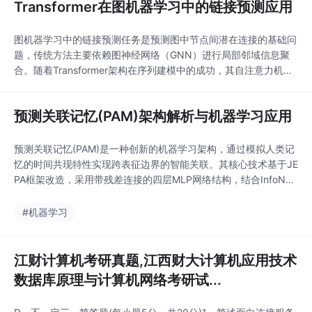
Transformer在图机器学习中的链接预测应用
图机器学习中的链接预测任务是预测图中节点间潜在连接的基础问
题，传统方法主要依赖图神经网络（GNN）进行局部邻域信息聚
合。随着Transformer架构在序列建模中的成功，其自注意力机制
被证明能有效建模图数据中的非局部交互。通过动态调整注意力权
重，Transformer可以捕捉任意距离的节点关系，克服了GNN的局
预测关联记忆(PAM)架构解析与机器学习应用
部性限制。PENCIL架构创新性地将标准Transformer应用于局部
采样子图，通过节
预测关联记忆(PAM)是一种创新的机器学习架构，通过模拟人类记
忆的时间共现特性实现跨表征边界的智能关联。其核心技术基于JE
PA框架改造，采用带残差连接的四层MLP网络结构，结合InfoNCE
对比损失函数进行训练。这种架构在RAG系统和具身智能领域展现
出独特价值，能够有效解决传统相似度检索方法无法捕获跨边界关
#机器学习
联的痛点。实验数据显示，PAM在跨房间关联任务中Top-1准确率
高达97%，显著优于余弦相似
江财计算机考研真题,江西财大计算机应用技术
数据库原理与计算机网络考研试...