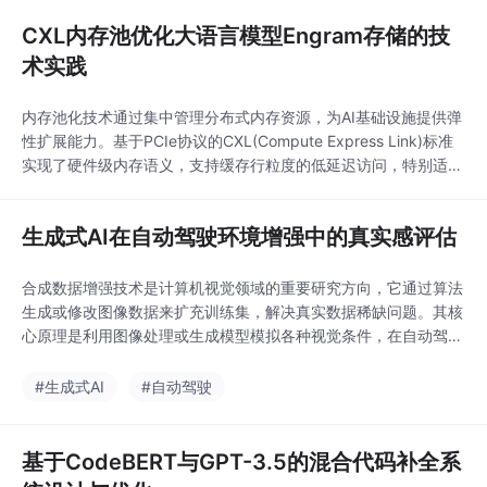
动态批次分割和两级上下文切换机制，显著提升异构计算场景下的
CXL内存池优化大语言模型Engram存储的技
资源利用率。该系统特别适用于包含GPU/CPU混合计算、多阶段
流水线的复杂RL工作流，如在7B参数模型
术实践
内存池化技术通过集中管理分布式内存资源，为AI基础设施提供弹
性扩展能力。基于PCIe协议的CXL(Compute Express Link)标准
实现了硬件级内存语义，支持缓存行粒度的低延迟访问，特别适合
处理大语言模型中Engram模块的稀疏读取特性。在工程实践中，
CXL内存池相比传统RDMA方案减少协议栈开销，通过DAX映射和
生成式AI在自动驾驶环境增强中的真实感评估
并行预取等优化手段，使Engram检索延迟接近本地DRAM水平。
该技术显
合成数据增强技术是计算机视觉领域的重要研究方向，它通过算法
生成或修改图像数据来扩充训练集，解决真实数据稀缺问题。其核
心原理是利用图像处理或生成模型模拟各种视觉条件，在自动驾驶
等安全关键领域尤为重要。传统基于规则的增强方法虽然计算高
效，但在模拟复杂环境条件时真实感不足。近年来，生成式AI技术
#生成式AI
#自动驾驶
的突破为这一问题带来新解决方案，如GPT-Image、Gemini等基
础模型能够根据自然语言指令生成高度逼真的
基于CodeBERT与GPT-3.5的混合代码补全系