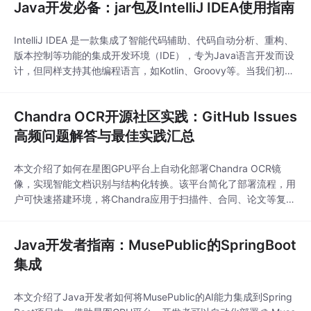
Java开发必备：jar包及IntelliJ IDEA使用指南
IntelliJ IDEA 是一款集成了智能代码辅助、代码自动分析、重构、
版本控制等功能的集成开发环境（IDE），专为Java语言开发而设
计，但同样支持其他编程语言，如Kotlin、Groovy等。当我们初次
打开IntelliJ IDEA时，可以看到其界面布局主要由以下几个区域组
成：顶部菜单栏：提供各种文件、编辑、代码重构等操作；工具
Chandra OCR开源社区实践：GitHub Issues
栏：快速访问常用功能，例如创建、运行、调试程序等；项目视
图：左侧
高频问题解答与最佳实践汇总
本文介绍了如何在星图GPU平台上自动化部署Chandra OCR镜
像，实现智能文档识别与结构化转换。该平台简化了部署流程，用
户可快速搭建环境，将Chandra应用于扫描件、合同、论文等复杂
文档的自动化处理，高效输出结构化的Markdown或JSON格式，
助力知识库构建与文档数字化。
Java开发者指南：MusePublic的SpringBoot
集成
本文介绍了Java开发者如何将MusePublic的AI能力集成到Spring