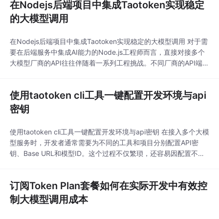
在Nodejs后端项目中集成Taotoken实现稳定
的大模型调用
在Nodejs后端项目中集成Taotoken实现稳定的大模型调用 对于需
要在后端服务中集成AI能力的Node.js工程师而言，直接对接多个
大模型厂商的API往往伴随着一系列工程挑战。不同厂商的API端
点、认证方式和错误处理机制各异，手动管理多个API密钥不仅繁
琐，也增加了密钥泄露的风险。更常见的问题是，单一供应商的服
使用taotoken cli工具一键配置开发环境与api
务可能出现临时性波动，影响线上服务的稳定性。本文将介绍如何
在一个Node.js后端
密钥
使用taotoken cli工具一键配置开发环境与api密钥 在接入多个大模
型服务时，开发者通常需要为不同的工具和项目分别配置API密
钥、Base URL和模型ID。这个过程不仅繁琐，还容易因配置不一
致导致调用失败。Taotoken提供的官方命令行工具 @taotoken/ta
otoken 正是为了解决这个问题而设计的。它通过一个统一的交互
订阅Token Plan套餐如何在实际开发中有效控
式界面，帮助开发者快速、准确地将Taotoken的接入配置
制大模型调用成本