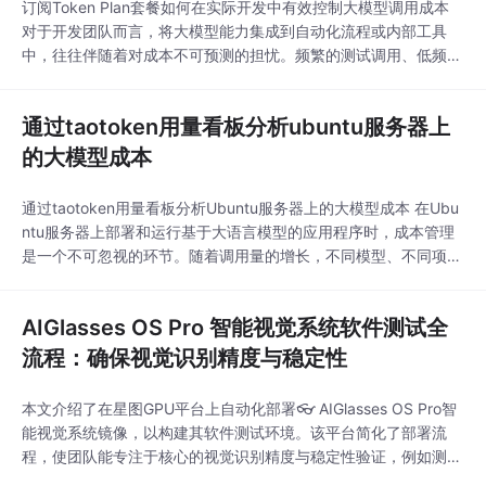
订阅Token Plan套餐如何在实际开发中有效控制大模型调用成本
对于开发团队而言，将大模型能力集成到自动化流程或内部工具
中，往往伴随着对成本不可预测的担忧。频繁的测试调用、低频但
持续的辅助任务，都可能在不经意间产生超出预期的费用。Taoto
ken平台提供的Token Plan订阅套餐，正是为这类需要预算可控的
通过taotoken用量看板分析ubuntu服务器上
开发场景设计的。它通过预付费的Token包形式，为开发者提供了
明确的成本上限和更优的单
的大模型成本
通过taotoken用量看板分析Ubuntu服务器上的大模型成本 在Ubu
ntu服务器上部署和运行基于大语言模型的应用程序时，成本管理
是一个不可忽视的环节。随着调用量的增长，不同模型、不同项目
的Token消耗会迅速累积，形成一笔不小的开销。如果缺乏有效的
观测工具，成本就会像一笔“糊涂账”，难以追溯和优化。 Taotoke
AIGlasses OS Pro 智能视觉系统软件测试全
n平台提供的用量看板与账单功能，正是为了解决这一问题。它能
够将分散的调用记录聚
流程：确保视觉识别精度与稳定性
本文介绍了在星图GPU平台上自动化部署👓 AIGlasses OS Pro智
能视觉系统镜像，以构建其软件测试环境。该平台简化了部署流
程，使团队能专注于核心的视觉识别精度与稳定性验证，例如测试
系统在复杂街景中实时识别行人、车辆等物体的能力。