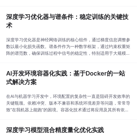
包括图像分类、预测建模等，其中集成方法如随机森林能有
深度学习优化器与谱条件：稳定训练的关键技
术
深度学习优化器是神经网络训练的核心组件，通过梯度信息调整参
数以最小化损失函数。谱条件作为一种数学框架，通过约束权重矩
阵的谱范数，确保训练过程中信号的稳定性，特别适用于大规模模
型如Transformer。优化器如SGD、AdamW和Muon等各有特点，
但都需要解决梯度爆炸或消失的问题。谱条件的实现涉及初始化时
AI开发环境容器化实践：基于Docker的一站
的谱范数比例关系和参数更新时的协调，这对深度网络的稳定训练
至关重要。在实际应用中，结合层归一
式解决方案
在AI与机器学习开发中，环境配置的复杂性一直是阻碍开发效率的
关键瓶颈。依赖冲突、版本不兼容和系统环境差异等问题，常常导
致“在我机器上能跑”的困境。容器化技术通过将应用及其所有依赖
打包成标准化、可移植的镜像，从根本上解决了环境一致性和可复
现性问题。其技术价值在于实现了资源的隔离、环境的快速部署与
深度学习模型混合精度量化优化实践
团队协作的统一。这一理念在AI开发领域尤为重要，能够支持从模
型实验到应用部署的全流程。应用场景涵盖个人快速