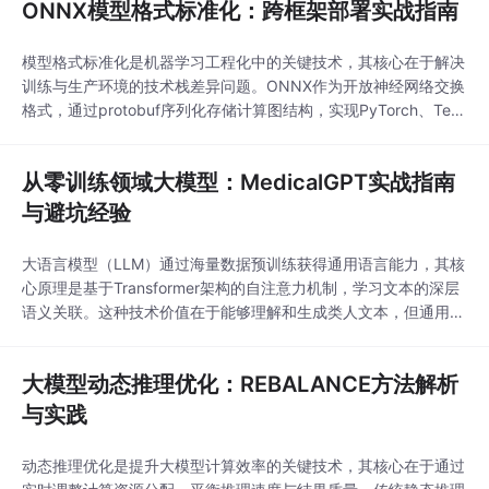
ONNX模型格式标准化：跨框架部署实战指南
模型格式标准化是机器学习工程化中的关键技术，其核心在于解决
训练与生产环境的技术栈差异问题。ONNX作为开放神经网络交换
格式，通过protobuf序列化存储计算图结构，实现PyTorch、Tens
orFlow等框架间的模型互操作。从技术原理看，ONNX通过opset_
version控制算子兼容性，并支持动态维度声明等工程特性。在实
从零训练领域大模型：MedicalGPT实战指南
际应用中，工业质检、移动端部署等场景通过ONNX可节省50%以
上的适配
与避坑经验
大语言模型（LLM）通过海量数据预训练获得通用语言能力，其核
心原理是基于Transformer架构的自注意力机制，学习文本的深层
语义关联。这种技术价值在于能够理解和生成类人文本，但通用模
型在垂直领域常因缺乏专业知识而表现不佳。领域大模型（Domai
n-Specific LLM）通过增量预训练和有监督微调（SFT）等技术，
大模型动态推理优化：REBALANCE方法解析
将通用基座模型适配到医疗、法律等专业场景，使其能精准处理专
业术语和复杂逻辑。本
与实践
动态推理优化是提升大模型计算效率的关键技术，其核心在于通过