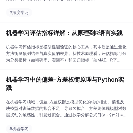
目创新性地采用CPU主控+GPU加速的异构架构，结合分层存储设
计和动态梯度累积技术，在消费级显卡上实现了百亿参数大模型的
#深度学习
训练。这种参数流式加载方法大幅降低了硬件门槛，使中小团队也
能开展大模型研究。该技术在自然语言处理
机器学习评估指标详解：从原理到R语言实践
机器学习评估指标是模型性能验证的核心工具，其本质是通过量化
方法衡量预测结果与真实值的差异。从技术原理看，评估指标可分
为分类指标（如精确率、召回率）和回归指标（如MAE、R平
方），它们分别基于混淆矩阵和误差分析理论构建。在工程实践
中，合理选择评估指标能有效避免模型过拟合、数据泄露等问题，
机器学习中的偏差-方差权衡原理与Python实
特别在金融风控、医疗诊断等高风险场景中，指标选择直接影响业
务决策。R语言作为统计计算利器，提供了caret、pRO
践
在机器学习领域，偏差-方差权衡是模型优化的核心概念。偏差反
映模型对训练数据的拟合不足，导致欠拟合；方差则体现模型对数
据扰动的敏感性，引发过拟合。通过数学分解公式E[(y - ŷ)^2] = B
ias² + Variance + σ²可以量化分析。实践中，Python的scikit-lear
n库提供了多项式回归、正则化等工具来平衡两者。典型应用场景
#机器学习