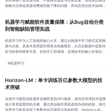
实时调整计算资源分配，平衡推理速度与结果质量。传统静态推理
策略往往面临资源浪费或性能下降的问题，而动态优化技术如REB
ALANCE通过动态计算图裁剪和双向反馈调控，显著降低推理延迟
并提升资源利用率。在金融风控、智能客服等高并发场景中，此类
机器学习赋能软件质量保障：从Bug自动分类
技术可实现吞吐量提升67%的同时，将长尾延迟压缩至静态策略的
1/5。REBALANCE方法特别适用于存在
到智能缺陷管理实战
机器学习作为人工智能的核心分支，通过从数据中学习模式实现预
测与决策。其基本原理是利用算法构建模型，从历史数据中提取特
征与标签的映射关系。在软件工程领域，这项技术的核心价值在于
将重复性、规则性的任务自动化，从而提升效率与一致性。具体到
软件质量保障场景，机器学习能够处理海量的非结构化文本数据，
#机器学习
如缺陷报告，实现智能分析与归类。应用场景广泛，包括自动化测
试、日志分析、代码审查辅助等。本文聚焦于如何利用机器
Horizon-LM：单卡训练百亿参数大模型的技
术突破
深度学习模型训练通常依赖昂贵的GPU集群，而内存管理技术是降
低计算资源需求的关键。通过类似操作系统虚拟内存的机制，现代
深度学习框架实现了参数的动态调度与高效利用。Horizon-LM项