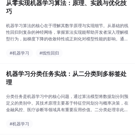
从零实现机器学习算法：原理、实践与优化技
巧
机器学习算法的核心在于理解其数学原理与实现细节。从基础的线
性回归到复杂的神经网络，掌握算法实现能帮助开发者深入理解模
型行为，如梯度下降的收敛特性或正则化对模型性能的影响。通过
Python和NumPy等工具从零实现这些算法，不仅能培养对数据分
布和模型选择的直觉，还能解决实际工程中的数值稳定性、性能优
#机器学习
#线性回归
化等问题。本文以线性回归和逻辑回归为例，探讨了矩阵运算、梯
度计算等关键技术的实现技巧，并分享了决策树分
机器学习分类任务实战：从二分类到多标签处
理
分类任务是机器学习中的核心问题，通过算法模型将数据划分到预
定义的类别中。其技术原理主要基于特征空间划分与概率决策，在
金融风控、医疗诊断等领域具有重要应用价值。二分类处理非此即
彼的决策场景如欺诈检测，多类别分类适用于手写数字识别等复杂
场景，而多标签分类则能处理样本的多重标签问题。实际工程中需
#机器学习
注意类别不平衡问题，可通过SMOTE过采样等技术解决。在算法