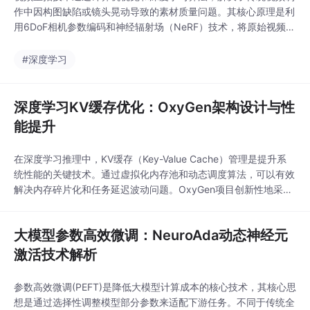
作中因构图缺陷或镜头晃动导致的素材质量问题。其核心原理是利
用6DoF相机参数编码和神经辐射场（NeRF）技术，将原始视频转
换为可任意视角渲染的3D场景表示。这项技术的价值在于显著降
低重新拍摄的成本，同时提升视频内容的专业度。在应用场景上，
#深度学习
它广泛适用于电商视频批量制作、影视特效预处理等领域，尤其适
合需要多平台适配的内容生产。ReDirecto
深度学习KV缓存优化：OxyGen架构设计与性
能提升
在深度学习推理中，KV缓存（Key-Value Cache）管理是提升系
统性能的关键技术。通过虚拟化内存池和动态调度算法，可以有效
解决内存碎片化和任务延迟波动问题。OxyGen项目创新性地采用
统一虚拟内存空间和动态权重调度机制，显著提升了内存利用率和
任务响应速度。其核心技术包括零拷贝缓存迁移和自适应分块策
大模型参数高效微调：NeuroAda动态神经元
略，适用于多任务并行处理和高并发场景。结合CUDA虚拟内存管
理和混合精度优化，该方案在70B参
激活技术解析
参数高效微调(PEFT)是降低大模型计算成本的核心技术，其核心思
想是通过选择性调整模型部分参数来适配下游任务。不同于传统全