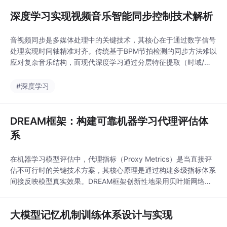
选择上，逻辑回归、XGBoost等模型各有优势，其
深度学习实现视频音乐智能同步控制技术解析
音视频同步是多媒体处理中的关键技术，其核心在于通过数字信号
处理实现时间轴精准对齐。传统基于BPM节拍检测的同步方法难以
应对复杂音乐结构，而现代深度学习通过分层特征提取（时域/频
域/语义）和多级控制策略（帧/片段/整体）实现了智能同步。Mus
ic Control Net等创新方案采用1D-CNN捕捉节奏特征、ResNet分
#深度学习
析频谱图、Transformer理解音乐情感，结合LSTM和图神经网络
实现视频
DREAM框架：构建可靠机器学习代理评估体
系
在机器学习模型评估中，代理指标（Proxy Metrics）是当直接评
估不可行时的关键技术方案，其核心原理是通过构建多级指标体系
间接反映模型真实效果。DREAM框架创新性地采用贝叶斯网络建
模指标间概率依赖关系，结合蒙特卡洛模拟量化评估可靠性，解决
了传统评估方法中A/B测试成本高、离线指标与业务目标脱节等痛
大模型记忆机制训练体系设计与实现
点。该框架特别适用于推荐系统、金融风控等需要平衡模型性能与
商业价值的场景，通过动态权重调整和自