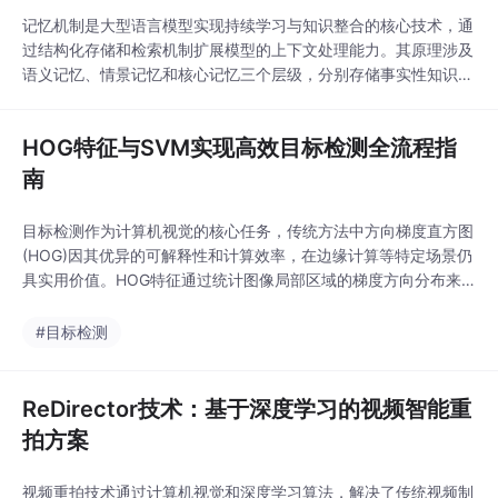
记忆机制是大型语言模型实现持续学习与知识整合的核心技术，通
过结构化存储和检索机制扩展模型的上下文处理能力。其原理涉及
语义记忆、情景记忆和核心记忆三个层级，分别存储事实性知识、
时序事件和用户偏好。在工程实践中，记忆系统的技术价值体现在
提升模型的多跳推理能力和长程理解能力，典型应用场景包括智能
HOG特征与SVM实现高效目标检测全流程指
客服、学术文献助手和个性化推荐系统。本文以HotpotQA和SQu
AD数据集为例，详细解析了记忆机制在精确检索
南
目标检测作为计算机视觉的核心任务，传统方法中方向梯度直方图
(HOG)因其优异的可解释性和计算效率，在边缘计算等特定场景仍
具实用价值。HOG特征通过统计图像局部区域的梯度方向分布来
描述物体形状，配合支持向量机(SVM)构成经典检测框架。OpenC
V通过SIMD指令优化实现了高效的HOG特征提取，结合数据增强
#目标检测
和难例挖掘技术，可在小样本条件下训练出工业级可用的检测模
型。该方案在监控设备、移动终端等算力受
ReDirector技术：基于深度学习的视频智能重
拍方案
视频重拍技术通过计算机视觉和深度学习算法，解决了传统视频制