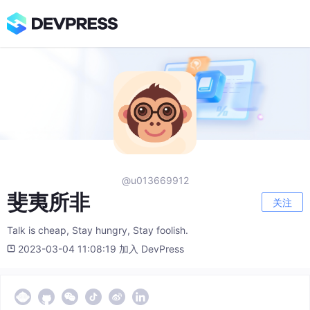
@u013669912
斐夷所非
关注
Talk is cheap, Stay hungry, Stay foolish.
2023-03-04 11:08:19 加入 DevPress