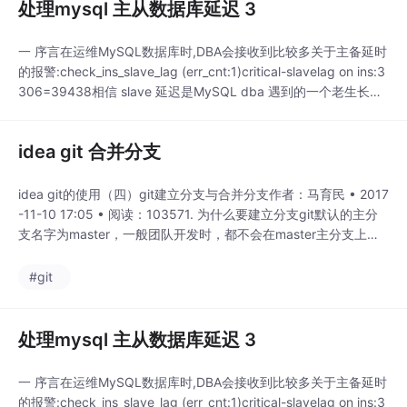
处理mysql 主从数据库延迟 3
一 序言在运维MySQL数据库时,DBA会接收到比较多关于主备延时
的报警:check_ins_slave_lag (err_cnt:1)critical-slavelag on ins:3
306=39438相信 slave 延迟是MySQL dba 遇到的一个老生长谈
的问题了。我们先来分析一下slave延迟带来的风险异常情况下,主
从HA无法切换。HA 软件需要检查数据的一致性，...
idea git 合并分支
idea git的使用（四）git建立分支与合并分支作者：马育民 • 2017
-11-10 17:05 • 阅读：103571. 为什么要建立分支git默认的主分
支名字为master，一般团队开发时，都不会在master主分支上修
改代码，而是建立新分支，测试完毕后，在将分支的代码合并到m
aster主分支上。2.操作如下：2.1 idea git分支的操作idea git的操
#git
作在右下角，如下图：说明
处理mysql 主从数据库延迟 3
一 序言在运维MySQL数据库时,DBA会接收到比较多关于主备延时
的报警:check_ins_slave_lag (err_cnt:1)critical-slavelag on ins:3