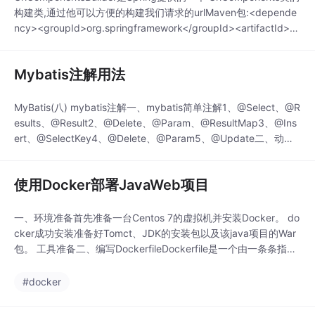
构建类,通过他可以方便的构建我们请求的urlMaven包:<depende
ncy><groupId>org.springframework</groupId><artifactId>sp
ring-web</arti...
Mybatis注解用法
MyBatis(八) mybatis注解一、mybatis简单注解1、@Select、@R
esults、@Result2、@Delete、@Param、@ResultMap3、@Ins
ert、@SelectKey4、@Delete、@Param5、@Update二、动态S
QL1、简单处理，直接使用``脚本2、使用Provider注...
使用Docker部署JavaWeb项目
一、环境准备首先准备一台Centos 7的虚拟机并安装Docker。 do
cker成功安装准备好Tomct、JDK的安装包以及该java项目的War
包。 工具准备二、编写DockerfileDockerfile是一个由一条条指令
组成的文本文件，通过它能快速地构建docker镜像。本文的Dock
erfile内容如下：FROM cent...
#docker