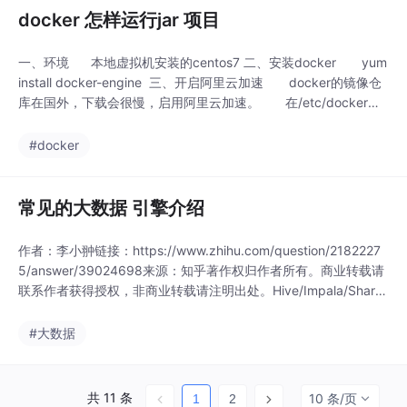
docker 怎样运行jar 项目
一、环境 本地虚拟机安装的centos7 二、安装docker yum
install docker-engine 三、开启阿里云加速 docker的镜像仓
库在国外，下载会很慢，启用阿里云加速。 在/etc/docker目
录下创建daemon.json文件，添加如下内容 {"registr...
#docker
常见的大数据 引擎介绍
作者：李小翀链接：https://www.zhihu.com/question/2182227
5/answer/39024698来源：知乎著作权归作者所有。商业转载请
联系作者获得授权，非商业转载请注明出处。Hive/Impala/Shark/
Stinger/Prestoy评测大数据查询分析是云计算中核心问题之一，
自从Google在2006年之前的几篇论文奠定云计算领域基础，尤其
#大数据
是GFS、M...
共 11 条
10 条/页
1
2