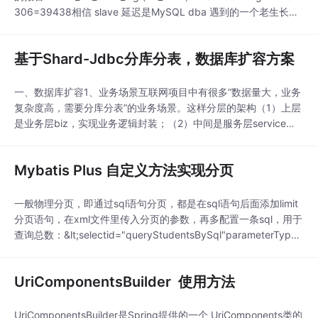
306=39438相信 slave 延迟是MySQL dba 遇到的一个老生长谈
的问题了。我们先来分析一下slave延迟带来的风险异常情况下,主
从HA无法切换。HA 软件需要检查数据的一致性，...
基于Shard-Jdbc分库分表，数据库扩容方案
一、数据库扩容1、业务场景互联网项目中有很多“数据量大，业务
复杂度高，需要分库分表”的业务场景。这样分层的架构（1）上层
是业务层biz，实现业务逻辑封装；（2）中间是服务层service，
封装数据访问；（3）下层是数据层db，存储业务数据；2、扩容
场景和问题当数据量持续新增，面临着这样一些需求，两台数据库
Mybatis Plus 自定义方法实现分页
无法容纳，需要数据库扩容，这里选择2台—扩容到3台的模式，
如下图...
一般物理分页，即通过sql语句分页，都是在sql语句后面添加limit
分页语句，在xml文件里传入分页的参数，再多配置一条sql，用于
查询总数：&lt;selectid="queryStudentsBySql"parameterType
="map"resultMap="studentmapper"&gt;select*fr
UriComponentsBuilder 使用方法
UriComponentsBuilder是Spring提供的一个 UriComponents类的