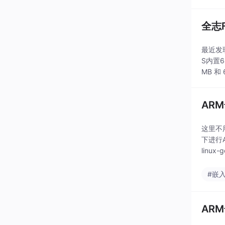
全志
最近发现
S内置6
MB 和 
AR
这里不
下进行AR
linux-
#嵌
AR