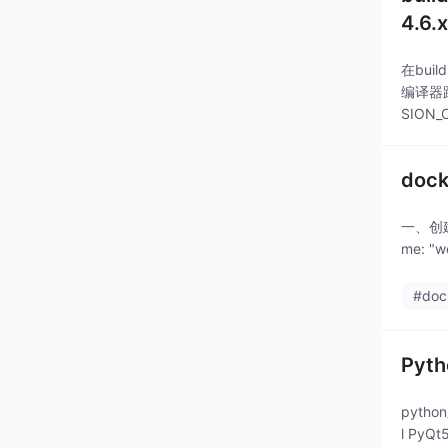
4.6.
在buil
编译器路
SION_
doc
一、创建c
me: "w
#doc
Pyt
pytho
l PyQt5