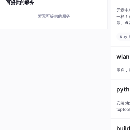
可提供的服务
无意中
暂无可提供的服务
一样！
章。点
练。提
#pyt
wlan
重启，关
pyt
安装pip
tupto
buil