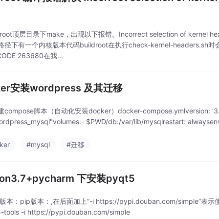
x
droot顶层目录下make，出现以下报错。Incorrect selection of kernel hea
径下有一个内核版本代码buildroot在执行check-kernel-headers.sh
CODE 263680在我...
ker安装wordpress 及其迁移
ompose脚本（自动化安装docker）docker-compose.ymlversion: '3.3'ser
ordpress_mysql"volumes:- $PWD/db:/var/lib/mysqlrestart: alwa
ker
#mysql
#迁移
hon3.7+pycharm 下安装pyqt5
n版本：pip版本：,在后面加上“-i https://pypi.douban.com/simple”表
-tools -i https://pypi.douban.com/simple