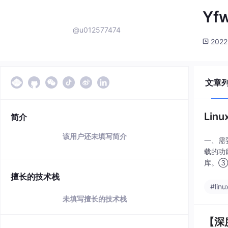
Yf
@u012577474
2022
文章
Li
简介
该用户还未填写简介
一、需要
载的功能
库。③、
擅长的技术栈
#linu
未填写擅长的技术栈
【深