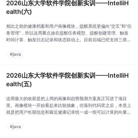
2026山东大学软件学院创新实训——IntelliH
ealth(六)
相比之前的健康档案和用户画像模块，提醒系统更偏向“交互”和“任
务管理”，所以这周重点放在提醒任务模型、提醒创建管理、触发
时间计算、触发日志记录和状态联动上。目前后端已经支持三类核
心提醒：疲劳提醒、服药提醒、药物过期提醒。提醒任务需要支持
不同类型、不同周期和不同触发来源，所以我没有把它简单设计成
#java
一个“时间 + 内容”的表，而是拆成了提醒类型、重复类型、触发时
间、状态和扩展信息几个部分。后端本身不直接
2026山东大学软件学院创新实训——IntelliH
ealth(五)
这周最大的收获是把上周的画像和趋势预测方案真正写进了项目
里。画像模块一开始看起来比较抽象，但落到代码里之后，本质上
就是把用户长期信息和最近健康记录统一成一组可以计算的向量。
趋势预测也是类似，当前阶段不一定要追求很复杂的模型，先保证
数据连续、结果稳定、误差可解释会更重要。
#java