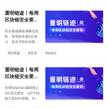
6%），强化美联储加息
预期，全球风险资产及
加密市场承压，多单爆
重明链迹丨每周
仓激增。内部方面，安
区块链安全要闻
全威胁升级，“扳手攻
（0427-050
击”、社工渗透频发，AI
安全领域爆发海啸式危
3）
驱动的零日漏洞发现与
机，单周损失逾6亿美
自动化攻击首次在野出
元，攻击手段向AI驱动
现，攻防失衡加剧。监
及供应链渗透进化，De
管层面，美国CLARITY
Fi协议的可组合性加剧
#区块链
#安全
#web3
法案推进释放积极信
了风险传染。宏观层
号，但两党与地缘政治
面，地缘冲突推升油价
博弈仍存。DeFi则被迫
至三年高位，美联储加
重明链迹丨每周
从代码安全转向治理
息预期升温，风险资产
区块链安全要闻
估值持续承压。监管环
（0413-0419）
境则进一步碎片化，美
本周KelpDAO漏洞致2.
SEC的缓和信号与部分
9亿美元损失，rsETH失
地区的强硬禁令并存，
效引发DeFi坏账。AI双
政治工具化趋势显著。
刃剑效应步入实战：虽
目前，行业正处于安全