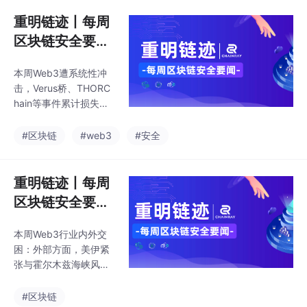
加密总市值蒸发约3900
亿美元。安全方面，Zc
重明链迹丨每周
ash Orchard池长期漏
区块链安全要闻
洞被AI快速发现，Kelp
（0518-052
DAO跨链桥遭攻击损失
本周Web3遭系统性冲
4）
2.93亿美元，进一步削
击，Verus桥、THORC
弱市场对隐私币及跨链
hain等事件累计损失超1.
协议安全性的信心。监
1亿美元，跨链桥与私钥
管方面，欧盟MiCA过渡
管理风险集中暴露。美
#区块链
#web3
#安全
期临近结束，美国推进
联储转鹰、美债收益率
数字资产税收与401(k)
飙升压制风险资产，BT
加密投资相关政策
C跌破75,000 USDT。
重明链迹丨每周
中美同步收紧监管，行
区块链安全要闻
业叙事转向安全与合规
（0511-0517）
本周Web3行业内外交
困：外部方面，美伊紧
张与霍尔木兹海峡风险
叠加美国通胀超预期
（CPI 3.8%、PPI
#区块链