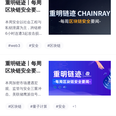
重明链迹丨每周
区块链安全要闻
（0727-080
本周安全以社会工程与
2）
私钥泄露为主，跨链桥
6小时连遭3起攻击损失
3500万，同一协议二次
漏洞暴露信任审计短
#web3
#安全
#区块链
板。美国SEC冻结比特
币期权批准，Clarity Ac
t遭拖延。加息预期、美
重明链迹丨每周
债收益率新高及AI硬件
区块链安全要闻
暴跌，加密市场震荡偏
（0601-060
空。
本周加密市场遭遇宏
7）
观、监管与安全三重冲
击。美联储鹰派信号叠
加强劲就业数据，推动
风险资产抛售，BTC、E
#区块链
#量子计算
#安全
+1
TH单周跌幅均超17%，