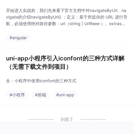
开始进入实战前，我们先来看下官方文档中对navigateByUrl、na
vigate的介绍navigateByUrl() ：定义：基于所提供的 URL 进行导
航，必须使用绝对路径参数：url（string | UrlReee ）、extras
（一个包含一组属性的对象，它会修改导航策略）返回值：返回一
个Promise。当导航成功时，它会解析成true；导航失败或者出错
#angular
时，它会解析成falseps：对
uni-app小程序引入iconfont的三种方式详解
（无需下载文件到项目）
全：小程序中使用iconfont的三种方式
#小程序
#前端
#uni-app
到底了