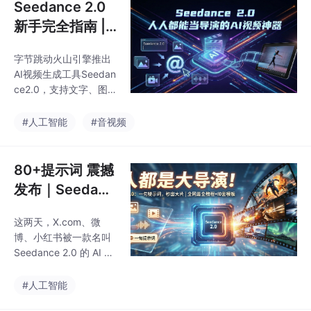
Seedance 2.0
新手完全指南 |
从零开始成为AI
字节跳动火山引擎推出
视频导演
AI视频生成工具Seedan
ce2.0，支持文字、图
片、视频、音频多模态
输入，提供精准导演控
#人工智能
#音视频
制、角色一致性、专业
运镜等功能。用户可通
过即梦AI、Dreamina等
80+提示词 震撼
平台访问，采用首尾帧
发布｜Seedanc
或全能参考模式创作，
e 2.0 提示词完
利用@符号精准分配素
这两天，X.com、微
全指南：从新手
材。创作流程包括选择
博、小红书被一款名叫
模式、上传素材、编写
到“AI导演“
Seedance 2.0 的 AI 视
提示词、设置参数等步
频生成模型刷屏。从 To
骤，并提供迭代优化、
m Cruise 和 Brad Pitt
#人工智能
音乐卡点等进阶技巧。
的"对打"，到《复仇者
该工具适用于短视频、