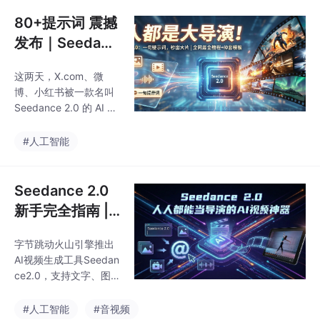
联盟》的重制版，再
短剧、广告等多种场
到"水獭版"《老友记》
80+提示词 震撼
景，相比Sora等竞
……这些一度被认为需
发布｜Seedanc
要好莱坞团队耗时数月
e 2.0 提示词完
才能完成的视频，如今
这两天，X.com、微
全指南：从新手
只需一句提示词就能秒
博、小红书被一款名叫
生成。今天，我们为你
到“AI导演“
Seedance 2.0 的 AI 视
汇总了全网最实用的 Se
频生成模型刷屏。从 To
edance 2.0 提示词和使
m Cruise 和 Brad Pitt
#人工智能
用技巧，让你快速从入
的"对打"，到《复仇者
门到精通。
联盟》的重制版，再
到"水獭版"《老友记》
Seedance 2.0
……这些一度被认为需
新手完全指南 |
要好莱坞团队耗时数月
从零开始成为AI
才能完成的视频，如今
字节跳动火山引擎推出
视频导演
只需一句提示词就能秒
AI视频生成工具Seedan
生成。今天，我们为你
ce2.0，支持文字、图
汇总了全网最实用的 Se
片、视频、音频多模态
edance 2.0 提示词和使
输入，提供精准导演控
#人工智能
#音视频
用技巧，让你快速从入