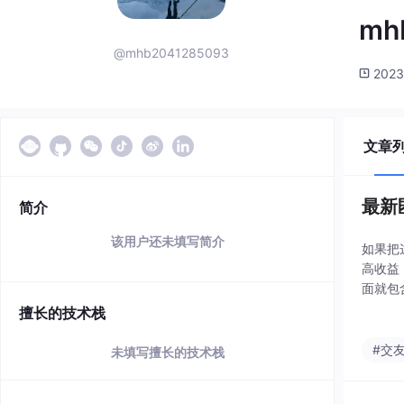
mh
@mhb2041285093
2023
文章
最新
简介
该用户还未填写简介
如果把
高收益
面就包
对方是
擅长的技术栈
#交
未填写擅长的技术栈