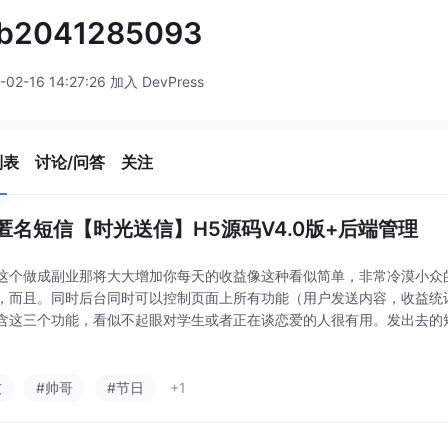
b2041285093
-02-16 14:27:26 加入 DevPress
列表
讨论/问答
关注
匿名短信【时光送信】H5源码V4.0版+后端管理
这个做成副业那将大大增加你每天的收益像这种看似简单，非常冷漠小众
，而且。同时后台同时可以控制页面上所有功能（用户发送内容，收益统
含这三个功能，看似不起眼对学生或者正在谈恋爱的人很有用。发出去的
谁。首页功能名称描述排序设置。
友
#帅哥
#节日
+1