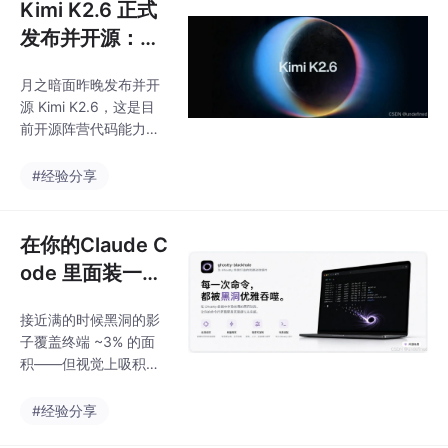
Kimi K2.6 正式
发布并开源：连
续跑了 13 小时
月之暗面昨晚发布并开
代码，开源模型
源 Kimi K2.6，这是目
里谁是「代码之
前开源阵营代码能力最
王」？
强的模型之一。SWE-B
ench Pro 超越 GPT-5.
#经验分享
4，连续执行 13 小时工
程任务，支持 300 个子
Agent 并行协作。本文
在你的Claude C
深度拆解核心能力、真
ode 里面装一个
实案例与使用方式。
黑洞，是怎样的
接近满的时候黑洞的影
体验？
子覆盖终端 ~3% 的面
积——但视觉上吸积盘
要大 3 倍，看着就是半
个屏幕被吞掉了。这种
#经验分享
创造力不是凭空产生的