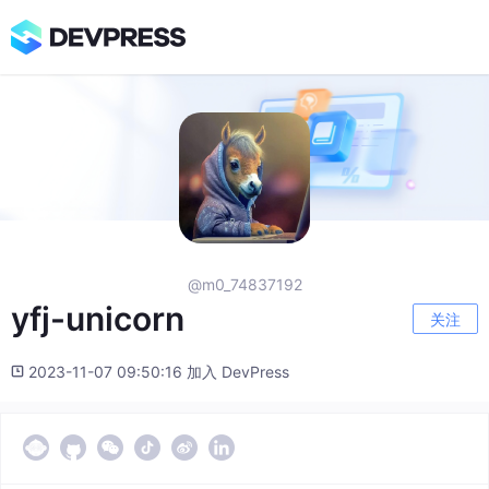
@m0_74837192
yfj-unicorn
关注
2023-11-07 09:50:16 加入 DevPress