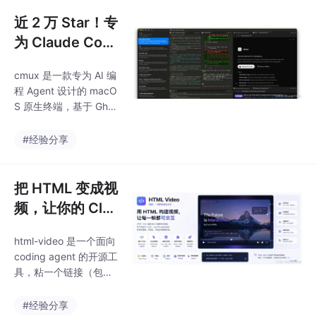
——它是「深入了解你
的平台限制」和「不满
近 2 万 Star！专
足于官方提供的功能边
为 Claude Cod
界」碰撞出来的东西。
e 而生的终端，
他没有下载一个番茄钟
cmux 是一款专为 AI 编
它开源了！
App，也没有设置系统
程 Agent 设计的 macO
提醒——他在自己的终
S 原生终端，基于 Ghos
端里造了一个黑洞，然
tty 渲染引擎构建，核心
后让它监控自己的 AI 编
亮点是通知提醒环、垂
#经验分享
程助手，用一种你根本
直标签页、内置可编程
不可能忽略的方式告诉
浏览器和多 Agent 会话
你："该休息了"。上下
管理。如果你正在同时
把 HTML 变成视
文的多少决定了黑洞的
跑多个 Claude Code /
频，让你的 Clau
Codex 等 Agent，这个
de Code 像剪影
工具值得一试。
html-video 是一个面向
一样剪视频，这
coding agent 的开源工
个开源项目它做
具，粘一个链接（包括
到了！
微信公众号文章）就能
生成真实 MP4，全程本
#经验分享