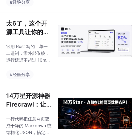
API 语义的调试代理，
了什么。
#经验分享
n，设计上是一致的。你
比通用 HTTP 抓包工具
有没有想过，tmux 这
好用很多——普通代理
个 2007 年诞
只给你看原始 JSON，
太6了，这个开
claude-tap 知道哪部分
源工具让你的Cl
是 system prompt、哪
aude Code 使
个字段是 token 用量，
它用 Rust 写的，单一
用成本直降80%
并以对开发者友好的方
二进制，零外部依赖，
式呈现出来。我有个习
运行延迟不超过 10m
惯：每次 Claude Code
s，基本感知不到它的存
给出一个出乎意料的答
在。即使开启，收集的
#经验分享
案，或者连续几轮任务
也只是聚合统计（哪些
之后突
命令类别、token 节省
量、工具版本），绝对
14万星开源神器
不收集源代码、文件路
Firecrawl：让
径、命令参数、环境变
AI Agent 真正
量等任何实质内容。，
一行代码把任意网页变
“读懂“整个互联
AI 能拿到几百行输出，
成干净的 Markdown 或
其中大半是通过的测试
网。
结构化 JSON，搞定代
——这些对 AI 理解报错