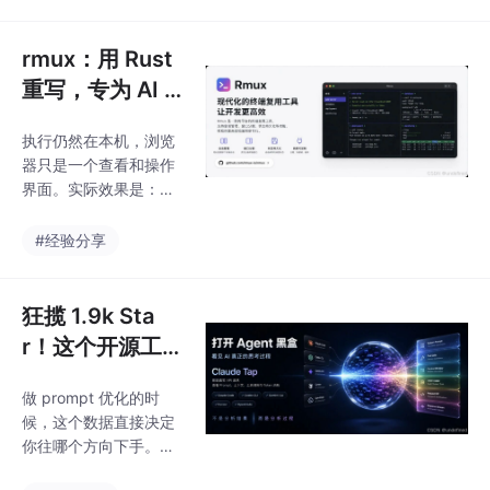
地运行不走云端。核心
亮点是把\x26quot;分镜
内容\x26quot;和\x26q
rmux：用 Rust
uot;渲染引擎\x26quot;
重写，专为 AI A
彻底解耦的 meta-layer
gent 时代而生
架构，支持 14 种 codin
执行仍然在本机，浏览
的终端神器，它
g agent，21 个许可清
器只是一个查看和操作
晰的模板，Apache-2.
开源了！
界面。实际效果是：你
0。
可以在浏览器里看到终
端输出、拖动分割线、
#经验分享
新建 pane，就像一个
远程桌面里的终端窗口
一样，但不需要 VNC，
狂揽 1.9k Sta
不需要 X11 forwardin
r！这个开源工具
g。这不是一个新想
让你清楚的知道
法，但它是第一个把这
做 prompt 优化的时
你的Claude Co
件事做完整的开源项目
候，这个数据直接决定
——CLI、SDK、TUI 渲
de 每一次请求
你往哪个方向下手。：
染、浏览器分享，四个
的背后都偷偷干
相当于一个专门针对 AI
接口共享同一个 daemo