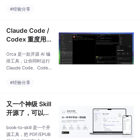
理、JS 渲染、反爬虫等
完全没用。命令，会扫
所有脏活，让你的 AI A
#经验分享
描你最近的命令历史，
gent 直接消费真实互联
找出那些本来可以用 rtk
网数据。14 万 Star 不
但没用上的命令，告诉
是靠营销堆出来的，是
Claude Code /
你"你
因为这个问题足够普
Codex 重度用户
遍，而它的解决方案足
必看：一个 Pro
够省心——代理、JS 渲
Orca 是一款开源 AI 编
mpt，同时驱动
染、反爬虫、格式转
排工具，让你同时运行
换，统统帮你托管，你
5 个 AI Agent：
Claude Code、Codex
只管用 API。，主语言
Orca 让并行编
等多个 Agent，每个 A
TypeScript，同时有 P
gent 在独立 git worktr
程成为现实。
#经验分享
ython、Node.js、Go、
ee 中并行执行，最后对
Rust
比结果、合并最优方
案。配套移动端 App 可
又一个神级 Skill
随时监控 Agent 进度、
开源了，可以将
手机发送后续指令。支
技术书压缩成 Cl
持 macOS/Windows/Li
book-to-skill 是一个开
aude Code 随
nux。
源工具，把 PDF/EPUB
手能查的技能。